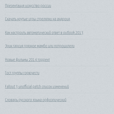
Презентация искусство россии
Скачать крутые игры стрелялки на андроид
Как настроить автоматический ответ в outlook 2013
Эрик гарсия грязное мамбо или потрошители
Новые фильмы 2014 торрент
Гост группы горючести
Fallout 3 unofficial patch список изменений
Словарь русского языка орфоэпический