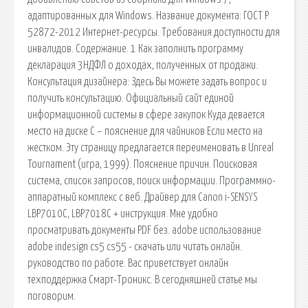
адаптированных для Windows. Название документа: ГОСТ Р
52872-2012 Интернет-ресурсы. Требования доступности для
инвалидов. Содержание. 1 Как заполнить программу
декларация 3НДФЛ о доходах, полученных от продажи.
Консультация дизайнера: Здесь Вы можете задать вопрос и
получить консультацию. Официальный сайт единой
информационной системы в сфере закупок Куда девается
место на диске С – пояснение для чайников Если место на
жестком. Эту страницу предлагается переименовать в Unreal
Tournament (игра, 1999). Пояснение причин. Поисковая
сиcтема, список запросов, поиск информации. Программно-
аппаратный комплекс с веб. Драйвер для Canon i-SENSYS
LBP7010C, LBP7018C + инструкция. Мне удобно
просматривать документы PDF без. adobe использование
adobe indesign cs5 cs55 - скачать или читать онлайн.
руководство по работе. Вас приветствует онлайн
техподдержка Смарт-Троникс. В сегодняшней статье мы
поговорим.