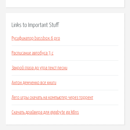
Links to Important Stuff
Русификатор bassbox 6 pro
Расписание автобуса 3 с
Закрой глаза до утра текст песни
Антон демченко все книги
Лего игры скачать на компьютер через торрент
Скачать драйвера для gigabyte ga k8ns