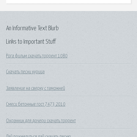
An Informative Text Blurb
Links to Important Stuff
Рога фильм скачать торрент 1080
Скачать песни курица
Заявление на сверку с таможней
Смеси бетонные гост 7473 2010
Охранник для дочери скачать торрент
Дай похмелиться дай скачать песню