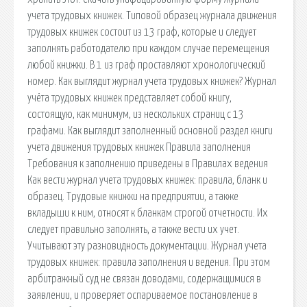
учета трудовых книжек. Типовой образец журнала движения
трудовых книжек состоит из 13 граф, которые и следует
заполнять работодателю при каждом случае перемещения
любой книжки. В 1 из граф проставляют хронологический
номер. Как выглядит журнал учета трудовых книжек? Журнал
учёта трудовых книжек представляет собой книгу,
состоящую, как минимум, из нескольких страниц с 13
графами. Как выглядит заполненный основной раздел книги
учета движения трудовых книжек Правила заполнения
Требования к заполнению приведены в Правилах ведения
Как вести журнал учета трудовых книжек: правила, бланк и
образец. Трудовые книжки на предприятии, а также
вкладыши к ним, относят к бланкам строгой отчетности. Их
следует правильно заполнять, а также вести их учет.
Учитывают эту разновидность документации. Журнал учета
трудовых книжек: правила заполнения и ведения. При этом
арбитражный суд не связан доводами, содержащимися в
заявлении, и проверяет оспариваемое постановление в