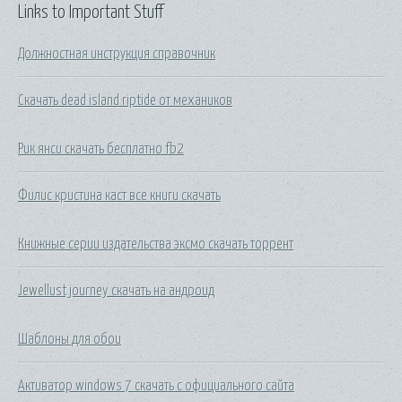
Links to Important Stuff
Должностная инструкция справочник
Скачать dead island riptide от механиков
Рик янси скачать бесплатно fb2
Филис кристина каст все книги скачать
Книжные серии издательства эксмо скачать торрент
Jewellust journey скачать на андроид
Шаблоны для обои
Активатор windows 7 скачать с официального сайта