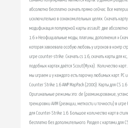
самыми популярными являются карты. В данном разделе
абсолютно бесплатно скачать прямо сейчас. Все матер
исключительно в ознакомительных целях. Скачать карту 
модификация популярной карты assault: две абсолютно 
1.6 » Неофициальные моды, плагины, дополнения » Скачат
которая завоевала особую любовь у игроков в контр стр
игре counter-strike. Скачать cs 1.6, скачать карты для кс
подобных картах даётся Scout(Myxa). :Количество карт:.
мы играем и у каждого есть парочку любимых карт. PC иг
Counter Strike 1.6 AWP MapPack (2000). Карты для CS 1.
Оригинальные режимы это: de (разминирование, устано
тренировки АИМ (реакции, меткости и точности) в игре 
для Counter-Strike 1.6. Большое количество карт в сти
бесплатно без дополнительного. Раздел с картами для C