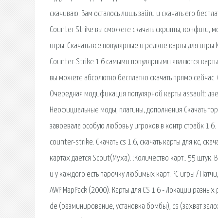
скачиваю. Вам осталось лишь зайти и скачать его беспл
Counter Strike вы сможете скачать скрипты, конфиги,
игры. Скачать все популярные и редкие карты для игры
Counter-Strike 1.6 самыми популярными являются карты
вы можете абсолютно бесплатно скачать прямо сейчас. С
Очередная модификация популярной карты assault: две 
Неофициальные моды, плагины, дополнения Скачать торре
завоевала особую любовь у игроков в контр страйк 1.6.
counter-strike. Скачать cs 1.6, скачать карты для кс, ска
картах даётся Scout(Myxa). :Количество карт:. 55 штук.
и у каждого есть парочку любимых карт. PC игры / Патчи
AWP MapPack (2000). Карты для CS 1.6 - Локации разны
de (разминирование, установка бомбы), cs (захват за