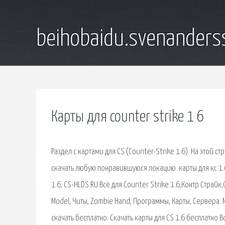
beihobaidu.svenanders
Карты для counter strike 1 6
Раздел с картами для CS (Counter-Strike 1.6). На этой
скачать любую понравившуюся локацию. карты для кс 1.6,
1.6, CS-HLDS.RU Всё для Counter Strike 1.6,Контр Страйк,
Model, Читы, Zombie Hand, Программы, Карты, Сервера. М
скачать бесплатно. Скачать карты для CS 1.6 бесплатно 