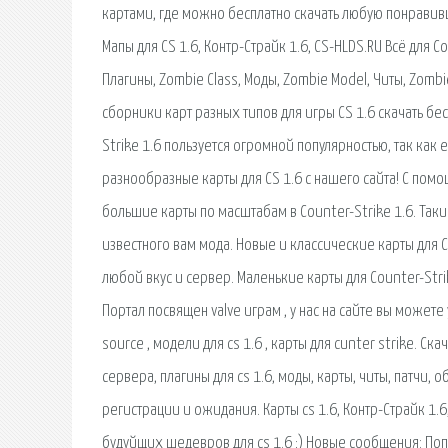
картами, где можно бесплатно скачать любую понравившую
Мапы для CS 1.6, Контр-Страйк 1.6, CS-HLDS.RU Всё для Co
Плагины, Zombie Class, Моды, Zombie Model, Читы, Zombi
сборники карт разных типов для игры CS 1.6 скачать бес
Strike 1.6 пользуется огромной популярностью, так как 
разнообразные карты для CS 1.6 с нашего сайта! С помо
большие карты по масштабам в Counter-Strike 1.6. Так
известного вам мода. Новые и классические карты для Co
любой вкус и сервер. Маленькие карты для Counter-Stri
Портал посвящен valve играм , у нас на сайте вы можете у
source , модели для cs 1.6 , карты для cunter strike. Ск
сервера, плагины для cs 1.6, моды, карты, читы, патчи, 
регистрации и ожидания. Карты cs 1.6, Контр-Страйк 1.6
будуйщих шедевров для cs 1.6 ;) Новые сообщения: Попу