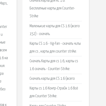
Скачать карты для КС 1.6.
Maps,
Бесплатные карты для Counter-
Strike
Маленькие карты для CS 1.6 (всего
unter
152) - скачать.
 и
амые
Карты CS 1.6 - Vg-Fan - скачать читы
 всем
для cs , карты для counter strike.
1.6 на
Скачать Карты для cs 1.6, карты cs
ния.
1.6 скачать - Counter-Strike.
ера
Скачать карты для CS 1.6 (всего
е
Карты cs 1.6 Контр-Страйк 1.6 Всё
 без
для Counter Strike.
тов к