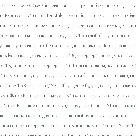
и во всех странах. Скачайте качественные и разнообразные карты для CS 
ть Карты для CS 1.6. Counter Strike. Самые большие карты по масштабам
лько на игровых серверах, Эти карты для всем известного вам мода. Новы
Dot можно скачать бесплатно карту для CS 1.6 на любой вкус и сервер.
 установку и скачиваются без регистрации и ожидания. Портал посвящен 
 valve новости , скачать читы для cs 1.6 , cs сервера source , модели для 
ike 1.5, Source, Готовые сервера Cs 1.6, Готовые сервера, плагины для cs 
ke 1.6 имеют простую установку и скачиваются без регистрации и ожидани
ter Strike 1.6,Контр Страйк,CS,КС. Обсуждение будуйщих шедевров для cs 
и. Файл «Карта «cs_militia» для CS 1.6» готов к скачиваю. Вам осталос
ter Strike. На нашем портале, посвященному игре Counter Strike вы смож
ков, спрайты и многое другое для вашей любимой игры. Скачать все
ашем портале совершенно бесплатно. В игровом мире Counter-Strike 1.