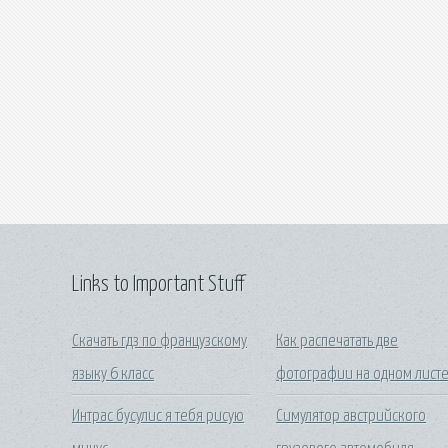
Links to Important Stuff
Скачать гдз по французскому
Как распечатать две
языку 6 класс
фотографии на одном лист
Интрас бусулис я тебя рисую
Симулятор австрийского