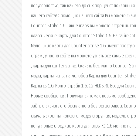
популярностью, так как его до сих пор ценят поклонник
нашего сайта! С помощью нашего сайта Вы можете скача
Counter-Strike 1.6. Такие maps вы можете встретить то
классические карты для Counter-Strike 1.6. На сайте CS
Маленькие карты для Counter-Strike 1.6 имеют простую
играм , у нас на сайте вы можете узнать все самые свежие
, карты для cunter strike. Скачать бесплатно Counter Str
моды, карты, читы, патчи, обои Карты для Counter-Stri
Карты cs 1.6, Контр-Страйк 1.6, CS-HLDS.RU Всё для Coun
Новые сообщения: Популярная тема с новыми сообщениям
зайти и скачать его бесплатно и без регистрации. Coun
скачать скрипты, конфиги, модели оружия, модели игро
популярные и редкие карты для игры КС 1.6 можно на н