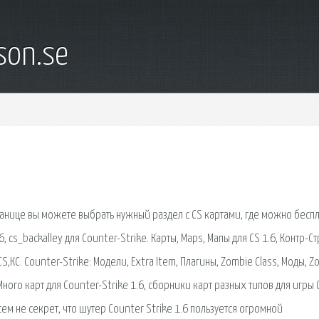
son.se
 странице вы можете выбрать нужный раздел с CS картами, где можно бесп
 cs_backalley для Counter-Strike. Карты, Maps, Мапы для CS 1.6, Контр-С
CS,КС. Counter-Strike: Модели, Extra Item, Плагины, Zombie Class, Моды, 
ного карт для Counter-Strike 1.6, сборники карт разных типов для игры 
Всем не секрет, что шутер Counter Strike 1.6 пользуется огромной