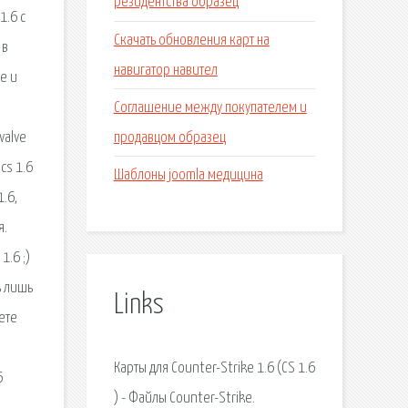
резидентства образец
1.6 с
Скачать обновления карт на
 в
навигатор навител
е и
Соглашение между покупателем и
продавцом образец
valve
cs 1.6
Шаблоны joomla медицина
1.6,
я.
1.6 ;)
ь лишь
Links
ете
Карты для Counter-Strike 1.6 (CS 1.6
6
) - Файлы Counter-Strike.