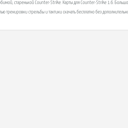
юбимой, старенькой Counter-Strike. Карты для Counter-Strike 1.6. Больш
тью тренировки стрельбы и тактики скачать бесплатно без дополнительн