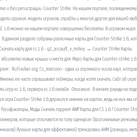
атно и без регистрации. Counter Strike. На нашем портале, посвященному
 модели оружия, модели игроков, спрайты и многое другое для вашей лю
 КС 1.6 можно на нашем портале совершенно бесплатно. В игровом мире
. В данном разделе собраны различные карты для Counter-Strike 1.6, ко
качать карту для cs 1.6 - q2_assault_v_mihey → Counter Strike Карты.
абсолютно новые крыши и места для. Maps Карты для Counter-strike 1.6
нт :: RuTracker.org. Cs_mansion - одна из огромного числа карт, котора
 Именно ее часто спрашивают геймеры, когда хотят скачать. Сайт об игре
чать игру кс 1.6, сервера кс 1.6 онлайн. :Описание:. В начале раунда на по
 Вся игра Counter-Strike 1.6 держится именно на картах, ведь на них мы 
, Русификаторы, Моды Скачать торрент AWP Карты для CS 1.6 / Counter Stri
х размеров, которые отличаются по типу сценария. Оригинальные режимы 
ложников) Лучшие карты для эффективной тренировки АИМ (реакции, мет