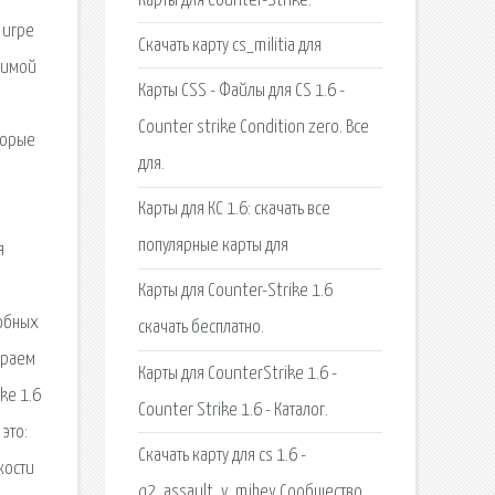
Карты для Counter-Strike.
 игре
Скачать карту cs_militia для
бимой
Карты CSS - Файлы для CS 1.6 -
Counter strike Condition zero. Все
торые
для.
Карты для КС 1.6: скачать все
популярные карты для
я
Карты для Counter-Strike 1.6
добных
скачать бесплатно.
играем
Карты для CounterStrike 1.6 -
ke 1.6
Counter Strike 1.6 - Каталог.
это:
Скачать карту для cs 1.6 -
кости
q2_assault_v_mihey Сообщество.