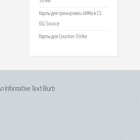
Strike.
Карты для тренировки АИМа в CS
GO, Source
Карты для Counter-Strike
n Informative Text Blurb