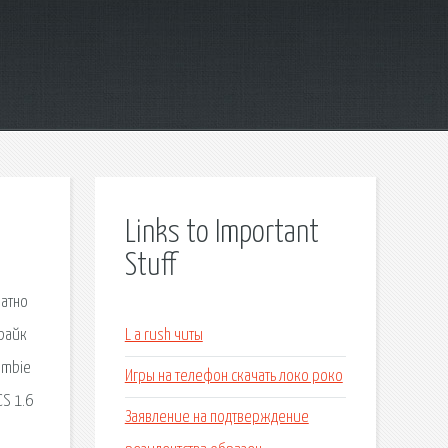
Links to Important
Stuff
латно
трайк
L a rush читы
Zombie
Игры на телефон скачать локо роко
CS 1.6
Заявление на подтверждение