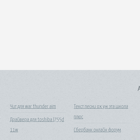
A
Чит для war thunder aim
Текст песни ох уж эта школа
е
плюс
Драйвера для toshiba l755d
11w
Сбербанк онлайн форум