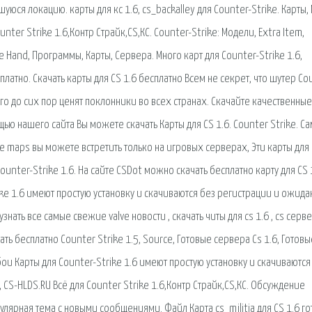
ся локацию. карты для кс 1.6, cs_backalley для Counter-Strike. Карты, 
unter Strike 1.6,Контр Страйк,CS,КС. Counter-Strike: Модели, Extra Item,
e Hand, Программы, Карты, Сервера. Много карт для Counter-Strike 1.6,
платно. Скачать карты для CS 1.6 бесплатно Всем не секрет, что шутер Co
его до сих пор ценят поклонники во всех странах. Скачайте качественные
щью нашего сайта Вы можете скачать Карты для CS 1.6. Counter Strike. С
ие maps вы можете встретить только на игровых серверах, Эти карты для
unter-Strike 1.6. На сайте CSDot можно скачать бесплатно карту для CS 
ke 1.6 имеют простую установку и скачиваются без регистрации и ожида
знать все самые свежие valve новости , скачать читы для cs 1.6 , cs серв
ачать бесплатно Counter Strike 1.5, Source, Готовые сервера Cs 1.6, Готовы
обои Карты для Counter-Strike 1.6 имеют простую установку и скачиваются
, CS-HLDS.RU Всё для Counter Strike 1.6,Контр Страйк,CS,КС. Обсуждение
лярная тема с новыми сообщениями. Файл Карта cs_militia для CS 1.6 го