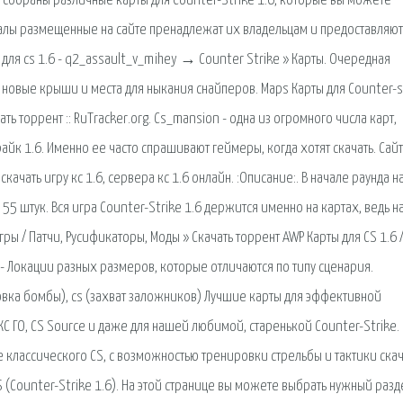
 собраны различные карты для Counter-Strike 1.6, которые вы можете
иалы размещенные на сайте пренадлежат их владельцам и предоставляют
для cs 1.6 - q2_assault_v_mihey → Counter Strike » Карты. Очередная
новые крыши и места для ныкания снайперов. Maps Карты для Counter-s
ь торрент :: RuTracker.org. Cs_mansion - одна из огромного числа карт,
айк 1.6. Именно ее часто спрашивают геймеры, когда хотят скачать. Сайт
, скачать игру кс 1.6, сервера кс 1.6 онлайн. :Описание:. В начале раунда н
 55 штук. Вся игра Counter-Strike 1.6 держится именно на картах, ведь н
ры / Патчи, Русификаторы, Моды » Скачать торрент AWP Карты для CS 1.6 
6 - Локации разных размеров, которые отличаются по типу сценария.
вка бомбы), cs (захват заложников) Лучшие карты для эффективной
КС ГО, CS Source и даже для нашей любимой, старенькой Counter-Strike.
ле классического CS, с возможностью тренировки стрельбы и тактики скач
S (Counter-Strike 1.6). На этой странице вы можете выбрать нужный разд