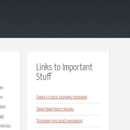
Links to Important
Stuff
ак
ен
Смех и грех скачать торрент
увас
Таня таня текст песни
оду
Торрент русский перевод
 песни