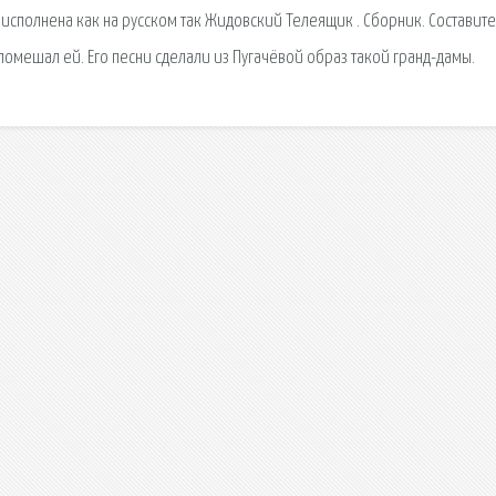
 исполнена как на русском так Жидовский Телеящик . Сборник. Составит
о помешал ей. Его песни сделали из Пугачёвой образ такой гранд-дамы.