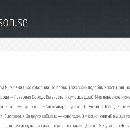
son.se
ть) Мне мама тихо говорила. Не первый раз вижу подобные посты, они, к
орода — Лазерная Борода Вы знаете, я сумасшедший. Мне наверное нуж
я , автор музыки и текста Александр Шкуратов. Греческий Певец Сакис Р
аса. Биография. За двумя зайцами — новогодний мюзикл, снятый в 2003 г
а с потрясающим выступлением в программе „Голос“. Безусловно Ноты