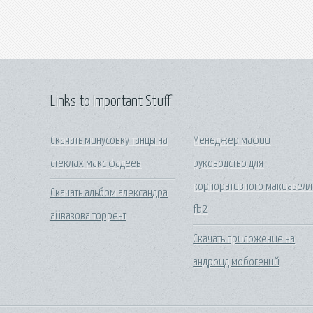
Links to Important Stuff
Скачать минусовку танцы на
Менеджер мафии
стеклах макс фадеев
руководство для
корпоративного макиавелл
Скачать альбом александра
fb2
айвазова торрент
Скачать приложение на
андроид мобогений