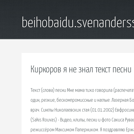
beihobaidu.svenanders
Киркоров я не знал текст песни
Текст (слова) песни Мне мама тихо говорила (распечата
один, резкие, бескомпромиссные и наглые. Лазерная Б
врач. Синглы Николаевских стая (01.01.2002) Евфросинь
(Sakis Rouvas) - Видео, клипы, песни и фото Сакиса Рув
режиссёром Максимом Паперником. Я поздравляю Ержан