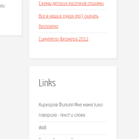
Схемы детских носочков спицами
ели
Все в наших руках mp3 скачать
бесплатно
Симулятор фермера 2012
Links
Киркоров Филипп Мне мама тихо
говорила - текст и слова.
Wall.