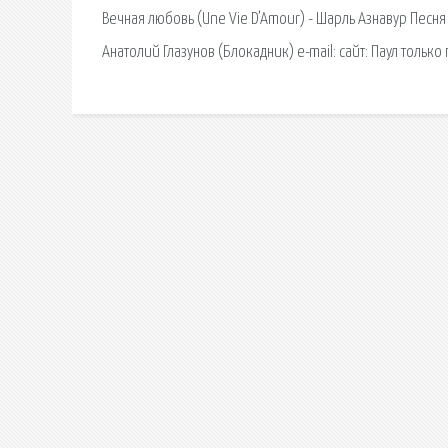
Вечная любовь (Une Vie D’Amour) - Шарль Азнавур Песня
Анатолий Глазунов (Блокадник) e-mail: сайт: Паул тольк