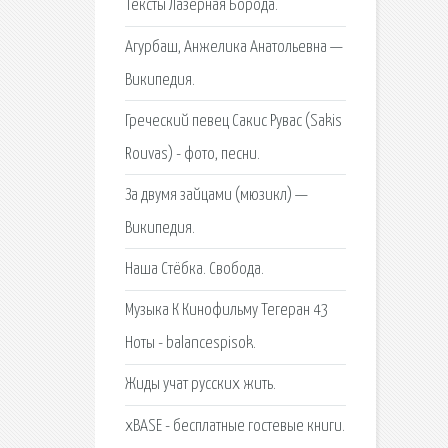
Тексты Лазерная Борода.
Агурбаш, Анжелика Анатольевна —
Википедия.
Греческий певец Сакис Рувас (Sakis
Rouvas) - фото, песни.
За двумя зайцами (мюзикл) —
Википедия.
Наша Стёбка. Свобода.
Музыка К Кинофильму Тегеран 43
Ноты - balancespisok.
Жиды учат русских жить.
xBASE - бесплатные гостевые книги.