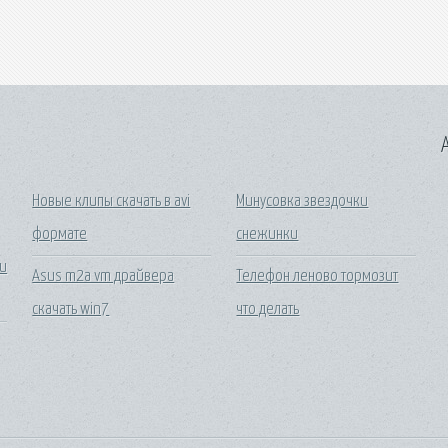
A
Новые клипы скачать в avi
Минусовка звездочки
формате
снежинки
и
Asus m2a vm драйвера
Телефон леново тормозит
скачать win7
что делать