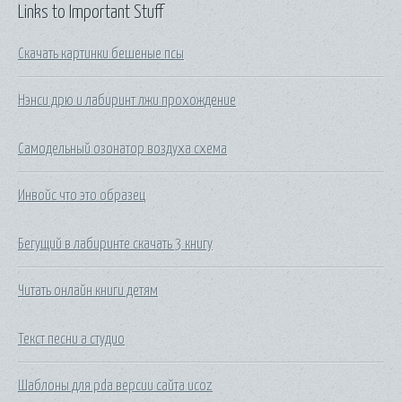
Links to Important Stuff
Скачать картинки бешеные псы
Нэнси дрю и лабиринт лжи прохождение
Самодельный озонатор воздуха схема
Инвойс что это образец
Бегущий в лабиринте скачать 3 книгу
Читать онлайн книги детям
Текст песни а студио
Шаблоны для pda версии сайта ucoz