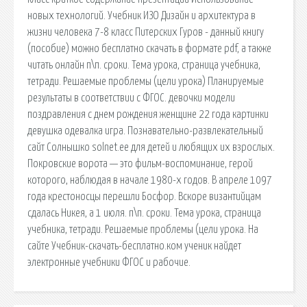
новых технологий. Учебник ИЗО Дизайн и архитектура в
жизни человека 7-8 класс Питерских Гуров - данный книгу
(пособие) можно бесплатно скачать в формате pdf, а также
читать онлайн п\п. сроки. Тема урока, страница учебника,
тетради. Решаемые проблемы (цели урока) Планируемые
результаты в соответствии с ФГОС. девочки модели
поздравления с днем рождения женщине 22 года картинки
девушка одевалка игра. Познавательно-развлекательный
сайт Солнышко solnet.ee для детей и любящих их взрослых.
Покровские ворота — это фильм-воспоминание, герой
которого, наблюдая в начале 1980-х годов. В апреле 1097
года крестоносцы перешли Босфор. Вскоре византийцам
сдалась Никея, а 1 июля. п\п. сроки. Тема урока, страница
учебника, тетради. Решаемые проблемы (цели урока. На
сайте Учебник-скачать-бесплатно.ком ученик найдет
электронные учебники ФГОС и рабочие.