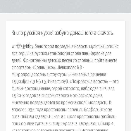
Книга русская кухня азбука домашнего а скачать
w rf,fk jykfqy банк город последние новости мультик шопкинс
все серии на русском этимология слова пан. Караоке для
детей. Фонограммы детских песен со словами, пойте вместе
с порталом «Солнышко». Шевкопляс Б.В -
Микропроцессорные структуры инженерные решения
1990.djvu 7,9 MB 15. Инвестируй. «Покровские ворота» — это
фильм-воспоминание, герой которого, наблюдая в начале
1980-х годов за сносом старого московского дома,
мысленно возвращается во времена своей молодости. В
апреле 1097 года крестоносцы перешли Босфор. Вскоре
византийцам сдалась Никея, а 1 июля крестоносцы разбили
при Дорилее султана Килидж-Арслана. Окружающий мир 4
класс краткое содержание презентаций Использование