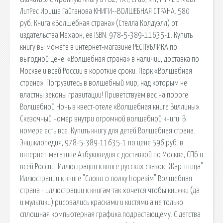
ЛитРес Ириша Гайтанова КНИГИ--ВОЛШЕБНАЯ СТРАНА. 580
руб. Книга «Волшебная страна» (Стелла Колдуэлл) от
издательства Махаон, ее ISBN: 978-5-389-11635-1. Купить
книгу вы можете в интернет-магазине РЕСПУБЛИКА по
выгодной цене. «Волшебная страна» в наличии, доставка по
Москве и всей России в короткие сроки. Парк «Волшебная
страна». Погрузитесь в волшебный мир, над которым не
властны законы гравитации! Приветствуем вас на пороге
Волшебной Ночь в квест-отеле «Волшебная книга Виллины».
Сказочный номер внутри огромной волшебной книги. В
номере есть все. Купить книгу для детей Волшебная страна.
Энциклопедия, 978-5-389-11635-1 по цене 596 руб. в
интернет-магазине Азбукиведия c доставкой по Москве, СПб и
всей России. Иллюстрации к книге русских сказок "Жар-птица"
Иллюстрации к книге "Слово о полку Iгоревiм" Волшебная
страна - иллюстрации к книгам так хочется чтобы книжки (да
и мультики) рисовались красками и кистями.а не только
сплошная компьютерная графика.подрастающему. С детства