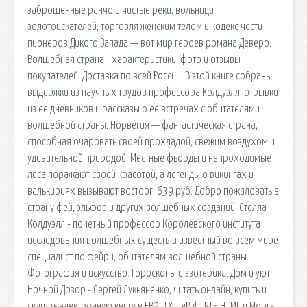
заброшенные ранчо и чистые реки, вольница
золотоискателей, торговля женским телом и кодекс чести
пионеров Дикого Запада — вот мир героев романа Деверо.
Волшебная страна - характеристики, фото и отзывы
покупателей. Доставка по всей России. В этой книге собраны
выдержки из научных трудов профессора Колдуэлл, отрывки
из ее дневников и рассказы о ее встречах с обитателями
волшебной страны. Норвегия — фантастическая страна,
способная очаровать своей прохладой, свежим воздухом и
удивительной природой. Местные фьорды и непроходимые
леса поражают своей красотой, а легенды о викингах и
валькириях вызывают восторг. 639 руб. Добро пожаловать в
страну фей, эльфов и других волшебных созданий. Стелла
Колдуэлл - почетный профессор Королевского института
исследования волшебных существ и известный во всем мире
специалист по фейри, обитателям волшебной страны.
Фотография и искусство. Гороскопы и эзотерика. Дом и уют.
Ночной Дозор - Сергей Лукьяненко, читать онлайн, купить и
скачать электронную книгу в FB2, TXT, ePub, RTF, HTML и Mobi -