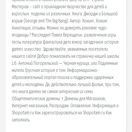
Мастеров – сайт о прикладном творчестве для детей и
взрослых: поделки из различных. Книга: Джордж и Большой
взрыв (George and The Big Bang). Автор: Хокинг, Хокинг.
Аннотация, отзывы. Можно ли доверять рекламе чудо-
ягодницы ? Расследует Павел Верещагин. развлечения игры
тесты литература фантастика дети юмор загадочное история
games искусство. Здравствуйте, уважаемые посетители
нашего сайта! Добро пожаловать на страничку нашей школы.
16. Антоний Погорельский — Черная курица, или Подземные
жители Грустная история о том. Информационно-
образовательный портал поиска и поддержки одарённых
детей и молодёжи. Да, действительно лучший фильм, при том,
что книга далеко не самая интересная из семи.
Общетематические домены ↑ Домены для Магазинов,
Интернет-магазинов, Распродаж. Оглавление: Информация о
Shopotam.ru Как зарегистрироваться на Shopotam.ru Как
заполнить.