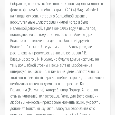
Собран один из самых больших архивов кадров картинок и
фото из фильма Волшебная страна (2014) Magic Wonderland
на Kinogallery.com. История о Волшебной стране и
восхитительные иллюстрации к книге! Когда я была
маленькой девочкой, в далеком 1992 году я нашла под
новогодней ёлкой подарок-четыре книги Александра
Волкова о приключениях девочки Элли и её друзей в
Волшебной стране. Я не умела читать. В этом разделе
расположены преимущественно иллюстрации Л.В.
Владимирского и М. Мисуно, но будут и другие картинки на
тему Волшебной Страны. Нажимайте на изображение
интересующей Вас книги и там вы найдете иллюстрации из
этой книги. Семейный парк Волшебная страна , проживание в
необычных гостевых домиках и интересные. Книга:
Поллианна (Pollyanna). Автор: Элинор Портер. Аннотация,
отзывы читателей, иллюстрации. Рамки для фото онлайн -
любовь и нежность - прекрасные моменты жизни украсят и
дополнят. Бонстики изучают Беларусь и рассказывают о
приключениях в новом реалити-шоу на ОНТ. Страна