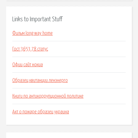
Links to Important Stuff
Фильм long way home
Гост 3653 78 статус
Офиц сайт нокиа
Образец квитанции ленэнерго
Книги по антикоррупционной политике
Акт о пожаре образец украина