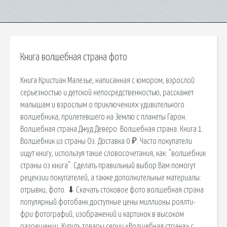
Книга волшебная страна фото
Книга Кристиан Малезье, написанная с юмором, взрослой
серьезностью и детской непосредственностью, расскажет
малышам и взрослым о приключениях удивительного
волшебника, прилетевшего на Землю с планеты Гарон.
Волшебная страна Джуд Деверо. Волшебная страна. Книга 1.
Волшебник из страны Оз. Доставка 0 ₽. Часто покупатели
ищут книгу, используя такие словосочетания, как: "волшебник
страны оз книга". Сделать правильный выбор Вам помогут
рецензии покупателей, а также дополнительные материалы:
отрывки, фото. ⬇ Скачать стоковое фото волшебная страна
популярный фотобанк доступные цены миллионы роялти-
фри фотографий, изображений и картинок в высоком
разрешении. Купить товары серии «Волшебная страна» с