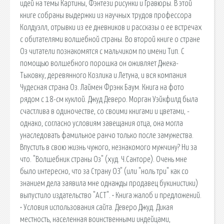
идей на темы Картины, Фэнтези рисунки и Гравюры. В этой
книге собраны выдержки из научных трудов профессора
Колдуэлл, отрывки из ее дневников и рассказы о ее встречах
с обитателями волшебной страны. Во второй книге о стране
Оз читатели познакомятся с мальчиком по имени Тип. С
помощью волшебного порошка он оживляет Джека-
Тыковку, деревянного Козлика и Летуна, и вся компания
Чудесная страна Оз. Лаймен Фрэнк Баум. Книга на фото
рядом с 18-см куклой. Джуд Деверо. Морган Уэйкфилд была
счастлива в одиночестве, со своими книгами и цветами, -
однако, согласно условиям завещания отца, она могла
унаследовать фамильное ранчо только после замужества.
Впустить в свою жизнь чужого, незнакомого мужчину? Ни за
что. "Волшебник страны Оз" (худ. Ч.Санторе). Очень мне
было интересно, что за Страну ОЗ" (или "ноль три" как со
знанием дела заявила мне однажды продавец букинистики)
выпустило издательство "АСТ". • Книга жалоб и предложений.
• Условия использования сайта. Деверо Джуд. Дикая
местность, населенная воинственными индейцами,