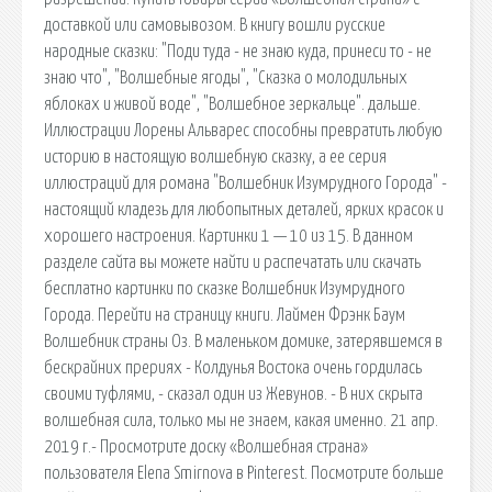
доставкой или самовывозом. В книгу вошли русские
народные сказки: "Поди туда - не знаю куда, принеси то - не
знаю что", "Волшебные ягоды", "Сказка о молодильных
яблоках и живой воде", "Волшебное зеркальце". дальше.
Иллюстрации Лорены Альварес способны превратить любую
историю в настоящую волшебную сказку, а ее серия
иллюстраций для романа "Волшебник Изумрудного Города" -
настоящий кладезь для любопытных деталей, ярких красок и
хорошего настроения. Картинки 1 — 10 из 15. В данном
разделе сайта вы можете найти и распечатать или скачать
бесплатно картинки по сказке Волшебник Изумрудного
Города. Перейти на страницу книги. Лаймен Фрэнк Баум
Волшебник страны Оз. В маленьком домике, затерявшемся в
бескрайних прериях - Колдунья Востока очень гордилась
своими туфлями, - сказал один из Жевунов. - В них скрыта
волшебная сила, только мы не знаем, какая именно. 21 апр.
2019 г.- Просмотрите доску «Волшебная страна»
пользователя Elena Smirnova в Pinterest. Посмотрите больше