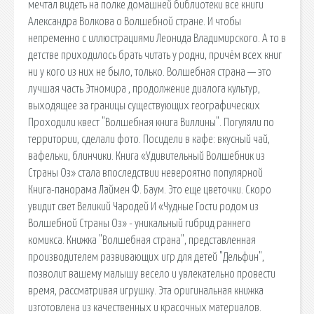
мечтал видеть на полке домашней библиотеки все книги
Александра Волкова о Волшебной стране. И чтобы
непременно с иллюстрациями Леонида Владимирского. А то в
детстве приходилось брать читать у родни, причём всех книг
ни у кого из них не было, только. Волшебная страна — это
лучшая часть Этномира , продолжение диалога культур,
выходящее за границы существующих географических
Проходили квест "Волшебная книга Виллины". Погуляли по
территории, сделали фото. Посидели в кафе: вкусный чай,
вафельки, блинчики. Книга «Удивительный Волшебник из
Cтраны Оз» стала впоследствии невероятно популярной
Книга-панорама Лаймен Ф. Баум. Это еще цветочки. Скоро
увидит свет Великий Чародей И «Чудные Гости родом из
Волшебной Страны Оз» - уникальный гибрид раннего
комикса. Книжка "Волшебная страна", представленная
производителем развивающих игр для детей "Дельфин",
позволит вашему малышу весело и увлекательно провести
время, рассматривая игрушку. Эта оригинальная книжка
изготовлена из качественных и красочных материалов.