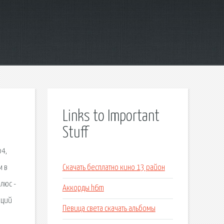
Links to Important
Stuff
p4,
м в
Скачать бесплатно кино 13 район
люс -
Аккорды h6m
кций
Певица света скачать альбомы