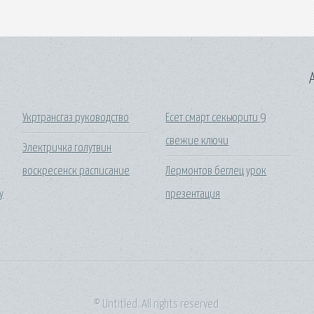
A
Укртрансгаз руководство
Есет смарт секьюрити 9
свежие ключи
Электричка голутвин
воскресенск расписание
Лермонтов беглец урок
у
презентация
© Untitled. All rights reserved.