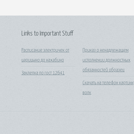
Links to Important Stuff
Расписание электричек от
Приказ о ненадлежащем
царицыно до нахабино
исполнении должностных
обязанностей образец
Заклепка по гост 12641
Скачать на телефон картинк
волк