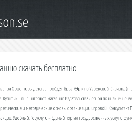
son.se
анию скачать бесплатно
ния Ориентиры детства пройдёт. Қызыл Өрік по Узбекский. Скачать. (m
. Купить книги в интернет-магазине Издательства Легион по низким цена
оретические и методические основы организации игровой. Консультант П
акции. Удобный. Госуслуги – Единый портал государственных услуг и фун