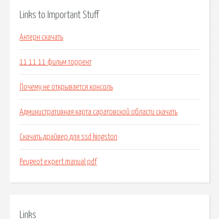
Links to Important Stuff
Антерн скачать
11 11 11 фильм торрент
Почему не открывается консоль
Административная карта саратовской области скачать
Скачать драйвер для ssd kingston
Peugeot expert manual pdf
Links