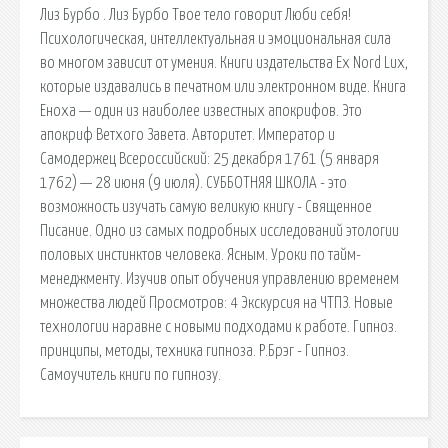
Лиз Бурбо . Лиз Бурбо Твое тело говорит Люби себя!
Психологическая, интеллектуальная и эмоциональная сила
во многом зависит от умения. Книги издательства Ex Nord Lux,
которые издавались в печатном или электронном виде. Книга
Еноха — один из наиболее известных апокрифов. Это
апокриф Ветхого Завета. Авторитет. Император и
Самодержец Всероссийский: 25 декабря 1761 (5 января
1762) — 28 июня (9 июля). СУББОТНЯЯ ШКОЛА - это
возможность изучать самую великую книгу - Священное
Писание. Одно из самых подробных исследований этологии
половых инстинктов человека. Ясным. Уроки по тайм-
менеджменту. Изучив опыт обучения управлению временем
множества людей Просмотров: 4 Экскурсия на ЧТПЗ. Новые
технологии наравне с новыми подходами к работе. Гипноз.
принципы, методы, техника гипноза. Р.Брэг - Гипноз.
Самоучитель книги по гипнозу.