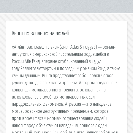
Книги по влиянию на людей
«Атла́нт расправил плечи» (англ. Atlas Shrugged) — роман-
антиутопия американской писательницы родившейся в
России Айн Рэнд, впервые опубликованный в 1957
году.Является четвёртым и последним романом Рэнд, а также
самым длинным. Книга представляет собой практическое
руководство для психолога-тренера. Автором предложена
концепция мотивационного тренинга, основанная на
использовании стихийных мотивационных сил,
парадоксальных феноменов. Агрессия — это нападение,
мотивированное деструктивным поведением, которое
противоречит всем нормам сосуществования людей и
наносит вред объектам от нападения, принося людям
моральный, физический ущерб, вызывая. Записку об этике и