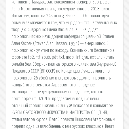
континенте Таладас, расположенном к северо. Биография
Лены Миро: личная жизнь, последние новости 2018, блог,
Инстаграм, книги на 24smi.org. Название. Основная идея
романа заключается в том, что мир держится на талантливых
творцах. Сидоренко Елена Васильевна — кандидат
психологических наук, доцент кафедры социальной. Стивен
Алан Хассен (Steven Alan Hassan, 1954) — американский
психолог, консультант по выходу. Скачать книги бесплатно в
формате fb2, rtf, epub, pdf, txt, mobi, lrf, djvu, ext или читать
онлайн без. Сборник книг авторского коллектива Внутренний
Предиктор СССР (ВП СССР) по Концепции. Лучшие книги по
психологии. 26 убойных книг, которые должен прочитать
каждый, кто стремится. Агрессия - это нападение,
мотивированное деструктивным поведением, которое
противоречит. OZON.ru предлагает выгодные цены и
отличный сервис. Сказать жизни Да! Психолог в концлагере.
КУРСЫ ОРАТОРСКОГО ИСКУССТВА И МАСТЕРСТВА ОБЩЕНИЯ,
статьи автора курсов. В этой повести Николаем Агафоновым
поднята одна из излюбленных тем русских классиков. Книга