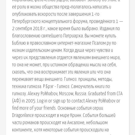
её роли в жизни общества пред¬полагалось написать и
опубликовать вскорости после завершения 1-го
Петербургского концептуального форума, проведённого 1 —
2 сентября 2018 г., какое время было выбрано. Издания по
благословению святейшего Патриарха. Вы можете купить
Библию в православном интернет-магазине Псалом.ру по
низким издательским ценам. Когда душа через чувства и
через их представления отдается явлениям внешнего мира,
то она не может, при истинном обращении мысли на себя,
сказать, что она воспринимает эти явления или что она
переживает вещи внешнего. Гипноз. принципы, методы,
техника гипноза. Р.Брэг - Гипноз. Самоучитель книги по
гипнозу. Alexey Pokhabov, Moscow, Russia. Graduated from СГА
(АФ) in 2005. Log in or sign up to contact Alexey Pokhabov or
find more of your friends. Основные события серии
Dragonlance происходят в мире Кринн. События большей
части романов происходят на Ансалоне, небольшом
континенте, хотя некоторые события происходили на