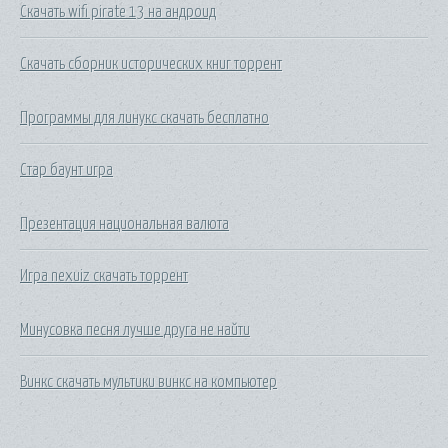
Скачать wifi pirate 13 на андроид
Скачать сборник исторических книг торрент
Программы для линукс скачать бесплатно
Стар баунт игра
Презентация национальная валюта
Игра nexuiz скачать торрент
Минусовка песня лучше друга не найти
Винкс скачать мультики винкс на компьютер