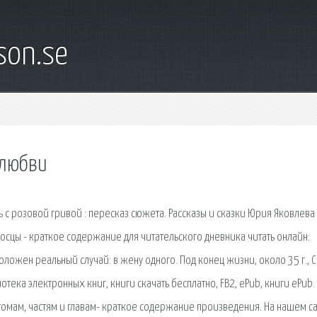
son.se
 любви
ь с розовой гривой : пересказ сюжета. Рассказы и сказки Юрия Яковлева
осцы - краткое содержание для читательского дневника читать онлайн:
оложен реальный случай: в жену одного. Под конец жизни, около 35 г., 
тека электронных книг, книги скачать бесплатно, FB2, ePub, книги ePub.
 томам, частям и главам- краткое содержание произведения. На нашем с