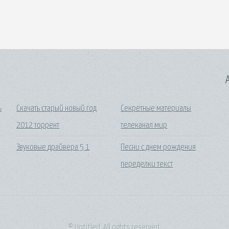
A
ь
Скачать старый новый год
Секретные материалы
2012 торрент
телеканал мир
Звуковые драйвера 5 1
Песни с днем рождения
переделки текст
© Untitled. All rights reserved.