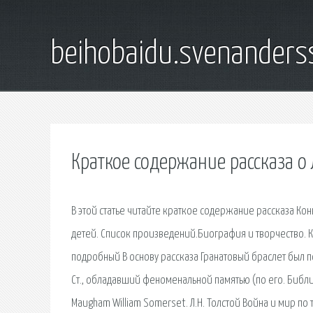
beihobaidu.svenanders
Краткое содержание рассказа о
В этой статье читайте краткое содержание рассказа Кон
детей. Список произведений.Биография и творчество. К
подробный В основу рассказа Гранатовый браслет был п
Ст., обладавший феноменальной памятью (по его. Библио
Maugham William Somerset. Л.Н. Толстой Война и мир по