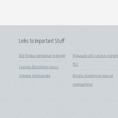
Links to Important Stuff
Все буквы заглавные в ворде
Худышка иби каслик скачат
fb2
Скачать бесплатно книги
романа злотникова
Играть геометрия даш на
компьютере