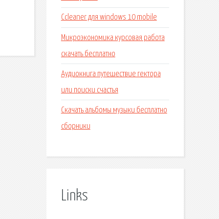
Ccleaner для windows 10 mobile
Микроэкономика курсовая работа
скачать бесплатно
Аудиокнига путешествие гектора
или поиски счастья
Скачать альбомы музыки бесплатно
сборники
Links