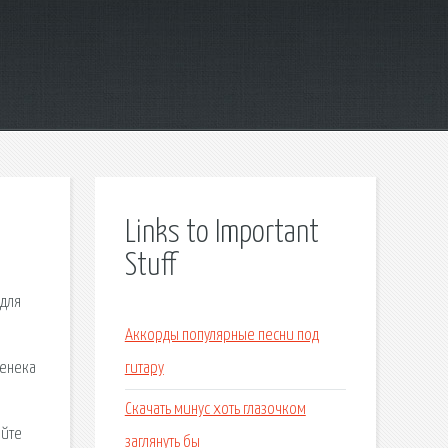
Links to Important
Stuff
 для
Аккорды популярные песни под
Сенека
гитару
Скачать минус хоть глазочком
айте
заглянуть бы