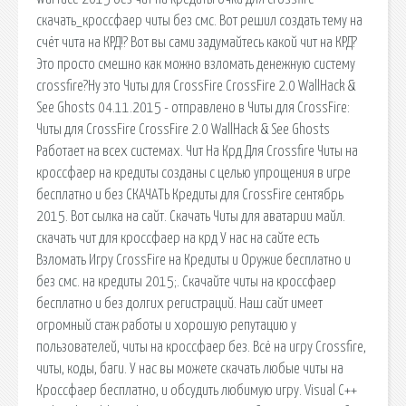
скачать_кроссфаер читы без смс. Вот решил создать тему на
счёт чита на КРД!? Вот вы сами задумайтесь какой чит на КРД?
Это просто смешно как можно взломать денежную систему
crossfire?Ну это Читы для CrossFire CrossFire 2.0 WallHack &
See Ghosts 04.11.2015 - отправлено в Читы для CrossFire:
Читы для CrossFire CrossFire 2.0 WallHack & See Ghosts
Работает на всех системах. Чит На Крд Для Crossfire Читы на
кроссфаер на кредиты созданы с целью упрощения в игре
бесплатно и без СКАЧАТЬ Кредиты для CrossFire сентябрь
2015. Вот сылка на сайт. Скачать Читы для аватарии майл.
скачать чит для кроссфаер на крд У нас на сайте есть
Взломать Игру CrossFire на Кредиты и Оружие бесплатно и
без смс. на кредиты 2015;. Скачайте читы на кроссфаер
бесплатно и без долгих регистраций. Наш сайт имеет
огромный стаж работы и хорошую репутацию у
пользователей, читы на кроссфаер без. Всё на игру Crossfire,
читы, коды, баги. У нас вы можете скачать любые читы на
Кроссфаер бесплатно, и обсудить любимую игру. Visual C++