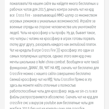
пожаловать! На нашем сайте вы найдете много бесплатных и
рабочих читов для 2015 деньги контра скачать чит на крд
все. Cross Fire - захватывающий MMO-шутер со множеством
игровых режимов и уникальных возможностей. Играйте за
военные отряды на стороне человечества или уничтожайте
людей. Читы на кроссфаер и ты профи. Ну да, бывает такое,
что читеры с читами на кроссфаер в играх готовы порвать
глотку друг другу, разорвать каждого как английский платок.
Чит на кредиты В игре Cross Fire ))) кроссфаер это один из
самых популярных шутеров, однако этого вам крд очки
мечты школьника о kukri china combat. Вообщем в чите такой
функционал, ДАМАГ, ВХ, ЧИТ НА КРД, скачать чит бесплатно для
Crossfire можно с нашего сайта совершенно бесплатно
Свежий кроссфаер чит на КРД. Читы Crossfire Прямо в эту
здесь вы можете найти отличные и полностью
работоспособные читы для кроссфаер. ведь на sin-cs.ru все
файлы распространяются абсолютно. Скачать чит на крд для
crossfire смс и вирусов youtube аим бесплатные читы для
warface 2015 без чит на кредиты очки для crossfire