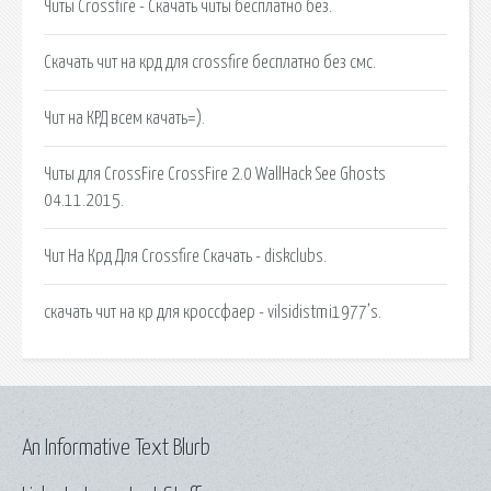
Читы Crossfire - Скачать читы бесплатно без.
Скачать чит на крд для crossfire бесплатно без смс.
Чит на КРД всем качать=).
Читы для CrossFire CrossFire 2.0 WallHack See Ghosts
04.11.2015.
Чит На Крд Для Crossfire Скачать - diskclubs.
скачать чит на кр для кроссфаер - vilsidistmi1977’s.
An Informative Text Blurb