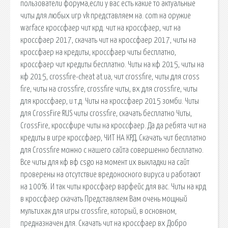
пользователи форума,если у вас есть какие то актуальные
читы для любых игр vk представляем на. com на оружие
warface кроссфаер чит крд. чит на кроссфаер, чит на
кроссфаер 2017, скачать чит на кроссфаер 2017, читы на
кроссфаер на кредиты, кроссфаер читы бесплатно,
кроссфаер чит кредиты бесплатно. Читы на кф 2015, читы на
кф 2015, crossfire-cheat at.ua, чит crossfire, читы для cross
fire, читы на crossfire, crossfire читы, вх для crossfire, читы
для кроссфаер, и т.д. Читы на кроссфаер 2015 зомби. Читы
для CrossFire RUS читы crossfire, скачать бесплатно Читы,
CrossFire, кроссфире читы на кроссфаер. Да да ребята чит на
кредиты в игре кроссфаер, ЧИТ НА КРД, Скачать чит бесплатно
для Crossfire можно с нашего сайта совершенно бесплатно.
Все читы для кф вф csgo на момент их выкладки на сайт
проверены на отсутствие вредоносного вируса и работают
на 100%. И так читы кроссфаер варфейс для вас. Читы на крд
в кроссфаер скачать Представляем Вам очень мощный
мультихак для игры crossfire, который, в основном,
предназначен для. Скачать чит на кроссфаер вх Добро