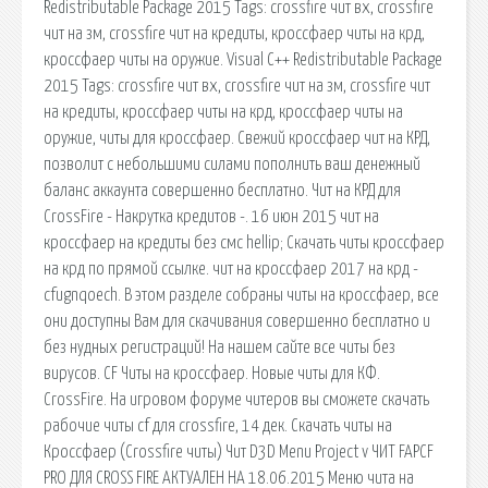
Redistributable Package 2015 Tags: crossfire чит вх, crossfire
чит на зм, crossfire чит на кредиты, кроссфаер читы на крд,
кроссфаер читы на оружие. Visual C++ Redistributable Package
2015 Tags: crossfire чит вх, crossfire чит на зм, crossfire чит
на кредиты, кроссфаер читы на крд, кроссфаер читы на
оружие, читы для кроссфаер. Свежий кроссфаер чит на КРД,
позволит с небольшими силами пополнить ваш денежный
баланс аккаунта совершенно бесплатно. Чит на КРД для
CrossFire - Накрутка кредитов -. 16 июн 2015 чит на
кроссфаер на кредиты без смс hellip; Скачать читы кроссфаер
на крд по прямой ссылке. чит на кроссфаер 2017 на крд -
cfugnqoech. В этом разделе собраны читы на кроссфаер, все
они доступны Вам для скачивания совершенно бесплатно и
без нудных регистраций! На нашем сайте все читы без
вирусов. CF Читы на кроссфаер. Новые читы для КФ.
CrossFire. На игровом форуме читеров вы сможете скачать
рабочие читы cf для crossfire, 14 дек. Скачать читы на
Кроссфаер (Crossfire читы) Чит D3D Menu Project v ЧИТ FAPCF
PRO ДЛЯ CROSS FIRE АКТУАЛЕН НА 18.06.2015 Меню чита на