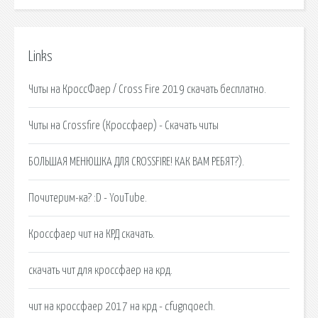
Links
Читы на КроссФаер / Cross Fire 2019 скачать бесплатно.
Читы на Crossfire (Кроссфаер) - Скачать читы
БОЛЬШАЯ МЕНЮШКА ДЛЯ CROSSFIRE! КАК ВАМ РЕБЯТ?).
Почитерим-ка? :D - YouTube.
Кроссфаер чит на КРД скачать.
скачать чит для кроссфаер на крд.
чит на кроссфаер 2017 на крд - cfugnqoech.