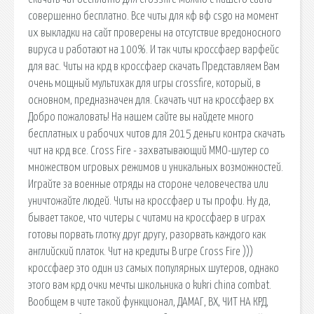
совершенно бесплатно. Все читы для кф вф csgo на момент
их выкладки на сайт проверены на отсутствие вредоносного
вируса и работают на 100%. И так читы кроссфаер варфейс
для вас. Читы на крд в кроссфаер скачать Представляем Вам
очень мощный мультихак для игры crossfire, который, в
основном, предназначен для. Скачать чит на кроссфаер вх
Добро пожаловать! На нашем сайте вы найдете много
бесплатных и рабочих читов для 2015 деньги контра скачать
чит на крд все. Cross Fire - захватывающий MMO-шутер со
множеством игровых режимов и уникальных возможностей.
Играйте за военные отряды на стороне человечества или
уничтожайте людей. Читы на кроссфаер и ты профи. Ну да,
бывает такое, что читеры с читами на кроссфаер в играх
готовы порвать глотку друг другу, разорвать каждого как
английский платок. Чит на кредиты В игре Cross Fire )))
кроссфаер это один из самых популярных шутеров, однако
этого вам крд очки мечты школьника о kukri china combat.
Вообщем в чите такой функционал, ДАМАГ, ВХ, ЧИТ НА КРД,