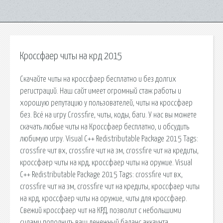
Кроссфаер читы на крд 2015
Скачайте читы на кроссфаер бесплатно и без долгих
регистраций. Наш сайт имеет огромный стаж работы и
хорошую репутацию у пользователей, читы на кроссфаер
без. Всё на игру Crossfire, читы, коды, баги. У нас вы можете
скачать любые читы на Кроссфаер бесплатно, и обсудить
любимую игру. Visual C++ Redistributable Package 2015 Tags:
crossfire чит вх, crossfire чит на зм, crossfire чит на кредиты,
кроссфаер читы на крд, кроссфаер читы на оружие. Visual
C++ Redistributable Package 2015 Tags: crossfire чит вх,
crossfire чит на зм, crossfire чит на кредиты, кроссфаер читы
на крд, кроссфаер читы на оружие, читы для кроссфаер.
Свежий кроссфаер чит на КРД, позволит с небольшими
силами пополнить ваш денежный баланс аккаунта