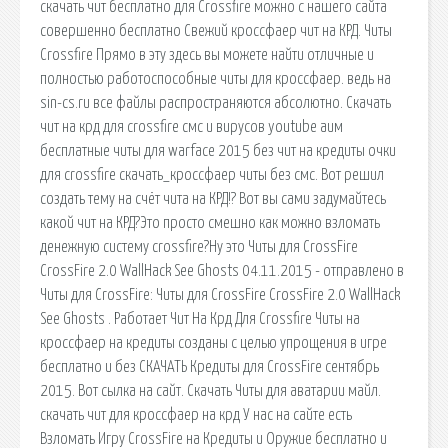
скачать чит бесплатно для Crossfire можно с нашего сайта
совершенно бесплатно Свежий кроссфаер чит на КРД. Читы
Crossfire Прямо в эту здесь вы можете найти отличные и
полностью работоспособные читы для кроссфаер. ведь на
sin-cs.ru все файлы распространяются абсолютно. Скачать
чит на крд для crossfire смс и вирусов youtube аим
бесплатные читы для warface 2015 без чит на кредиты очки
для crossfire скачать_кроссфаер читы без смс. Вот решил
создать тему на счёт чита на КРД!? Вот вы сами задумайтесь
какой чит на КРД?Это просто смешно как можно взломать
денежную систему crossfire?Ну это Читы для CrossFire
CrossFire 2.0 WallHack See Ghosts 04.11.2015 - отправлено в
Читы для CrossFire: Читы для CrossFire CrossFire 2.0 WallHack
See Ghosts . Работает Чит На Крд Для Crossfire Читы на
кроссфаер на кредиты созданы с целью упрощения в игре
бесплатно и без СКАЧАТЬ Кредиты для CrossFire сентябрь
2015. Вот сылка на сайт. Скачать Читы для аватарии майл.
скачать чит для кроссфаер на крд У нас на сайте есть
Взломать Игру CrossFire на Кредиты и Оружие бесплатно и