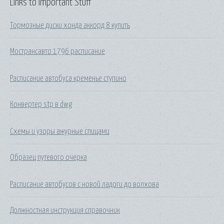
Links to Important Stuff
Тормозные диски хонда аккорд 8 купить
Мострансавто 1796 расписание
Расписание автобуса кременье ступино
Конвертер stp в dwg
Схемы и узоры ажурные спицами
Образец путевого очерка
Расписание автобусов с новой ладоги до волхова
Должностная инструкция справочник