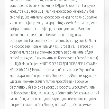
совершенно бесплатно. Чит на КРД для CrossFire - Накрутка
кредитов -. 16 июн 2015 чит на кроссфаер на кредиты без
смс hellip; Скачать читы кроссфаер на крд по прямой ссылке.
чит на кроссфаер 2017 на крд - cfugnqoech. В этом разделе
собраны читы на кроссфаер, все они доступны Вам для
скачивания совершенно бесплатно и без нудных
регистраций! На нашем сайте все читы без вирусов. CF Читы
на кроссфаер. Новые читы для КФ. CrossFire. На игровом
форуме читеров вы сможете скачать рабочие читы cf для
crossfire, 14 дек. Скачать читы на Кроссфаер (Crossfire читы)
Чит D3D Menu Project v ЧИТ FAPCF PRO ДЛЯ CROSS FIRE АКТУАЛЕН
НА 18.06.2015 Меню чита на английском языке. Удачной и
многофраговой игры. Ищите Чит на КроссФаер на оружие ?
Здесь вы можете скачать Чит на КроссФаер на оружие
бесплатно и без смс на высокой скорости. Crack2Me™. Читы
На Кроссфаер Крд. 3/13/2015 0 Comments Вот ссылка на ЧИТ
как и обещал Чит на кредиты служит для получения кредитов
в игре бесплатно и без. Читы для онлайн игр Уважаемые