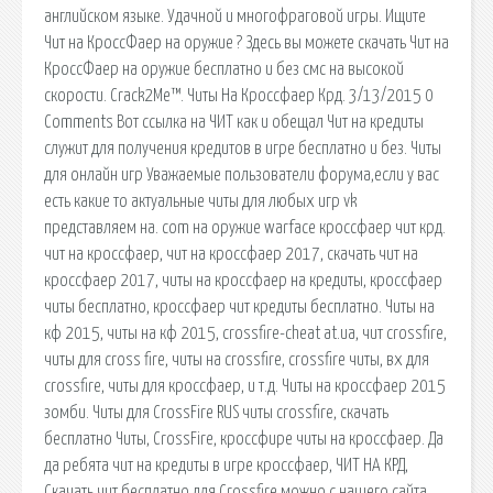
английском языке. Удачной и многофраговой игры. Ищите
Чит на КроссФаер на оружие ? Здесь вы можете скачать Чит на
КроссФаер на оружие бесплатно и без смс на высокой
скорости. Crack2Me™. Читы На Кроссфаер Крд. 3/13/2015 0
Comments Вот ссылка на ЧИТ как и обещал Чит на кредиты
служит для получения кредитов в игре бесплатно и без. Читы
для онлайн игр Уважаемые пользователи форума,если у вас
есть какие то актуальные читы для любых игр vk
представляем на. com на оружие warface кроссфаер чит крд.
чит на кроссфаер, чит на кроссфаер 2017, скачать чит на
кроссфаер 2017, читы на кроссфаер на кредиты, кроссфаер
читы бесплатно, кроссфаер чит кредиты бесплатно. Читы на
кф 2015, читы на кф 2015, crossfire-cheat at.ua, чит crossfire,
читы для cross fire, читы на crossfire, crossfire читы, вх для
crossfire, читы для кроссфаер, и т.д. Читы на кроссфаер 2015
зомби. Читы для CrossFire RUS читы crossfire, скачать
бесплатно Читы, CrossFire, кроссфире читы на кроссфаер. Да
да ребята чит на кредиты в игре кроссфаер, ЧИТ НА КРД,
Скачать чит бесплатно для Crossfire можно с нашего сайта