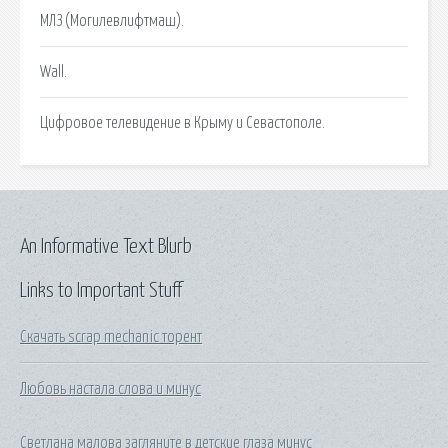
МЛЗ (Могилевлифтмаш).
Wall.
Цифровое телевидение в Крыму и Севастополе.
An Informative Text Blurb
Links to Important Stuff
Скачать scrap mechanic торент
Любовь настала слова и минус
Светлана малова загляните в детские глаза минус