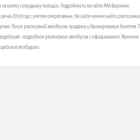
за взятку сотруднику полиции. Подробности на сайте РИА Воронеж.
ов на 2019 год с учетом оперативных. На сайте можно найти расписани
ерово. Поиск расписаний автобусов, продажа и бронирование билетов. 
вардейская - подробное расписание автобусов с официального. Мужчина
ицейские возбудили.