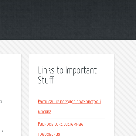
Links to Important
Stuff
но
Расписание поездов волховстрой
.
москва
Раинбов сикс системные
на.
требования