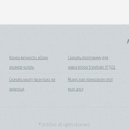
A
Конец вечности айзек
Скачать программу для
азимов читать
навигатора treelogic tl 501
Скачать книгу твин пикс на
Минус как прекрасен этот
андроид
мир алсу
© Untitled. All rights reserved.