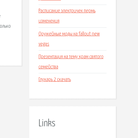
Расписание электричек пермь
е
изменения
Только
Оружейные моды на fallout new
vegas
Презентация на тему храм святого
семейства
Глухарь 2 скачать
Links