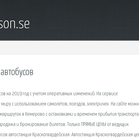
son.se
 автобусов
сов на 2019 год с учетом оперативных изменений. На сервисе
 миру с использованием самолётов, поездов, электричек. На сайте мож
и маршруток в Кемерово с остановками и временем прибытия транспорта
 продажа и бронирование билетов. Только ПРЯМЫЕ ЦЕНЫ от ведущих
усов автостанция Красногвардейская. Автостанция Красногвардейская це