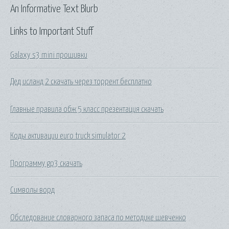
An Informative Text Blurb
Links to Important Stuff
Galaxy s3 mini прошивки
Дед исланд 2 скачать через торрент бесплатно
Главные правила обж 5 класс презентация скачать
Коды активации euro truck simulator 2
Программу gp3 скачать
Символы ворд
Обследование словарного запаса по методике шевченко