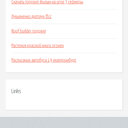
Скачать торрент фильм на игре 3 геймеры
Лукьяненко диптаун fb2
Roof builder торрент
Растения красной книги огонек
Расписание автобуса 19 екатеринбург
Links