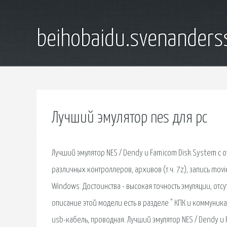
beihobaidu.svenanders
Лучший эмулятор nes для pc
Лучший эмулятор NES / Dendy и Famicom Disk System с
различных контроллеров, архивов (т.ч. 7z), запись movi
Windows. Достоинства - высокая точность эмуляции, от
описание этой модели есть в разделе " КПК и коммуника
usb-кабель, проводная. Лучший эмулятор NES / Dendy 