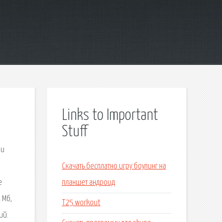
Links to Important
Stuff
ии
Скачать бесплатно игру боулинг на
е
планшет андроид
 Мб,
T25 workout
ий.