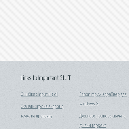
Links to Important Stuff
Ошибка xinput1 3 dll
Canon mp220 драйвер для
windows 8
Скачать игру на андроид
тачка на прокачку
Джиперс криперс скачать
фильм торрент