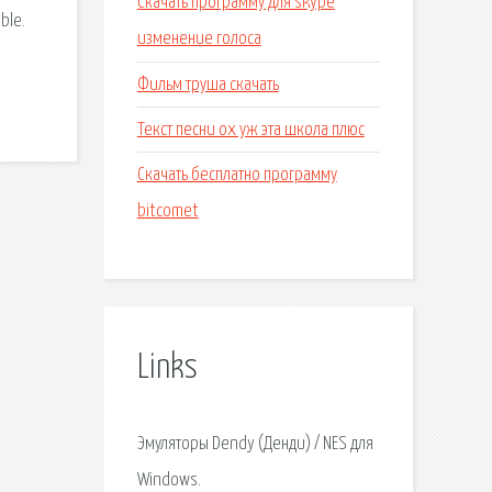
Скачать программу для skype
ble.
изменение голоса
Фильм труша скачать
Текст песни ох уж эта школа плюс
Скачать бесплатно программу
bitcomet
Links
Эмуляторы Dendy (Денди) / NES для
Windows.