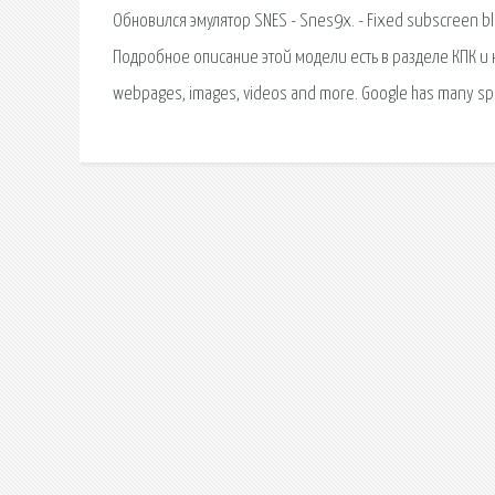
Обновился эмулятор SNES - Snes9x. - Fixed subscreen bl
Подробное описание этой модели есть в разделе КПК и к
webpages, images, videos and more. Google has many spec