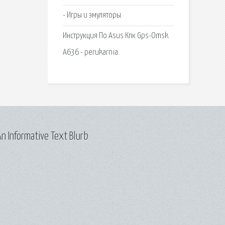
- Игры и эмуляторы.
Инструкция По Asus Кпк Gps-Omsk
A636 - perukarnia.
n Informative Text Blurb