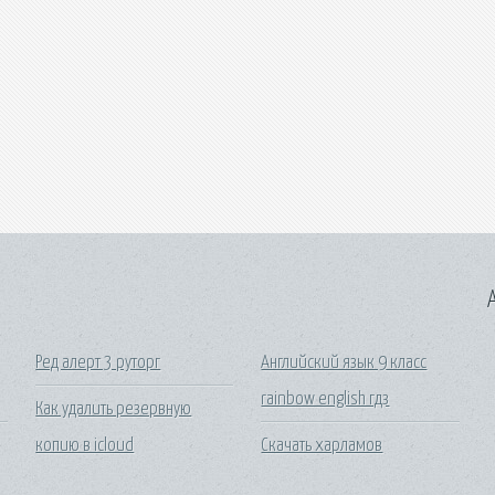
A
Ред алерт 3 руторг
Английский язык 9 класс
rainbow english гдз
Как удалить резервную
копию в icloud
Скачать харламов