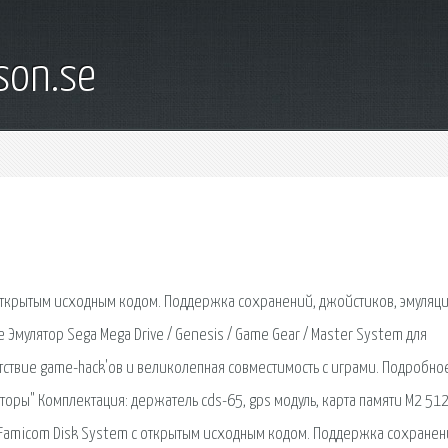
son.se
 открытым исходным кодом. Поддержка сохранений, джойстиков, эмуляц
e Эмулятор Sega Mega Drive / Genesis / Game Gear / Master System для
сутствие game-hack'ов и великолепная совместимость с играми. Подробно
торы" Комплектация: держатель cds-65, gps модуль, карта памяти М2 512
и Famicom Disk System с открытым исходным кодом. Поддержка сохранен