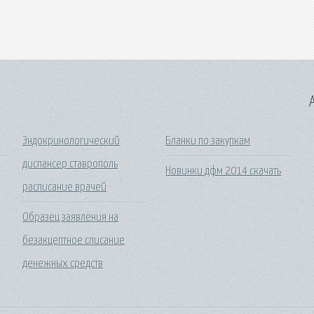
A
Эндокринологический
Бланки по закупкам
диспансер ставрополь
Новинки дфм 2014 скачать
расписание врачей
Образец заявления на
безакцептное списание
денежных средств