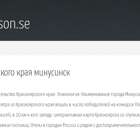
son.se
кого края минусинск
ельство Красноярского края. Этимология. Наименование города Минуси
еатра из Красноярского края вошли в число победителей на конкурсе По
сей, в 20 км к юго-западу. интерактивная карта Красноярска со спутник
ание гостиниц. Отели в городах России и рядом с достопримечательнос