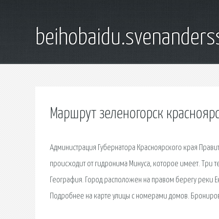
beihobaidu.svenanders
Маршрут зеленогорск красноярс
Администрация Губернатора Красноярского края Правит
происходит от гидронима Минуса, которое имеет. Три т
География. Город расположен на правом берегу реки Ени
Подробнее на карте улицы с номерами домов. Брониров