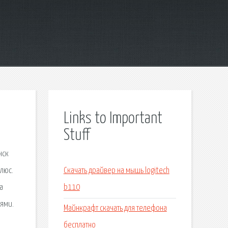
Links to Important
Stuff
нск
люс.
Скачать драйвер на мышь logitech
а
b110
тями.
Майнкрафт скачать для телефона
бесплатно