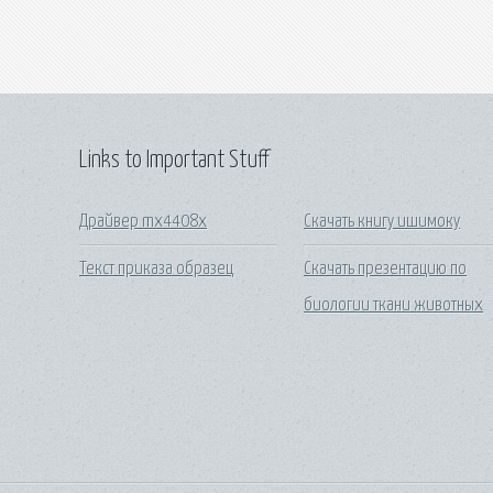
Links to Important Stuff
Драйвер mx4408x
Скачать книгу ишимоку
Текст приказа образец
Скачать презентацию по
биологии ткани животных