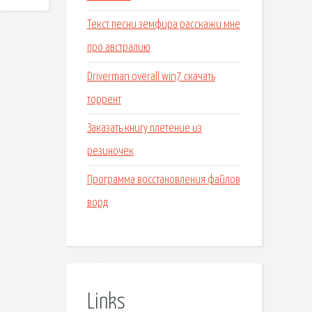
Текст песни земфира расскажи мне
про австралию
Driverman overall win7 скачать
торрент
Заказать книгу плетение из
резиночек
Программа восстановления файлов
ворд
Links