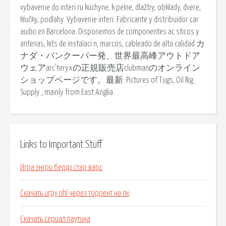
vybavenie do interi ru kuchyne, k pelne, dlažby, obklady, dvere,
klučky, podlahy. Vybavenie interi. Fabricante y distribuidor car
audio en Barcelona. Disponemos de componentes ac sticos y
antenas, kits de instalaci n, marcos, cableado de alta calidad カ
ナダ・バンクーバー発、世界最高峰アウトドア
ウェアarc'teryxの正規販売店clubmanのオンライン
ショップページです。最新. Pictures of Tugs, Oil Rig
Supply , mainly from East Anglia.
Links to Important Stuff
Игра энгри бердз стар варс
Скачать игру nhl через торрент на пк
Скачать сериал паутина