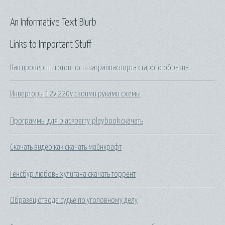
An Informative Text Blurb
Links to Important Stuff
Как проверить готовность загранпаспорта старого образца
Инверторы 12v 220v своими руками схемы
Программы для blackberry playbook скачать
Скачать видео как скачать майнкрафт
Генсбур любовь хулигана скачать торрент
Образец отвода судье по уголовному делу