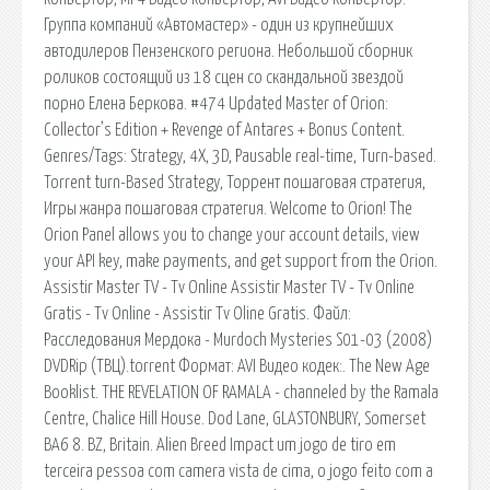
Группа компаний «Автомастер» - один из крупнейших
автодилеров Пензенского региона. Небольшой сборник
роликов состоящий из 18 сцен со скандальной звездой
порно Елена Беркова. #474 Updated Master of Orion:
Collector’s Edition + Revenge of Antares + Bonus Content.
Genres/Tags: Strategy, 4X, 3D, Pausable real-time, Turn-based.
Torrent turn-Based Strategy, Торрент пошаговая стратегия,
Игры жанра пошаговая стратегия. Welcome to Orion! The
Orion Panel allows you to change your account details, view
your API key, make payments, and get support from the Orion.
Assistir Master TV - Tv Online Assistir Master TV - Tv Online
Gratis - Tv Online - Assistir Tv Oline Gratis. Файл:
Расследования Мердока - Murdoch Mysteries S01-03 (2008)
DVDRip (ТВЦ).torrent Формат: AVI Видео кодек:. The New Age
Booklist. THE REVELATION OF RAMALA - channeled by the Ramala
Centre, Chalice Hill House. Dod Lane, GLASTONBURY, Somerset
BA6 8. BZ, Britain. Alien Breed Impact um jogo de tiro em
terceira pessoa com camera vista de cima, o jogo feito com a