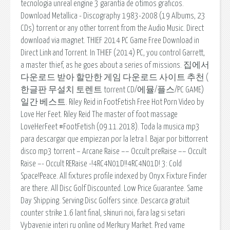
tecnologia unreal engine 3 garantia de otimos graficos.
Download Metallica - Discography 1983-2008 (19 Albums, 23
CDs) torrent or any other torrent from the Audio Music. Direct
download via magnet. THIEF 2014 PC Game Free Download in
Direct Link and Torrent. In THIEF (2014) PC, you control Garrett,
a master thief, as he goes about a series of missions. 집에서
다운로드 받아 할만한 게임 다운로드 사이트 추천 (
한글판 무설치 토렌트 torrent CD/에뮬/플스/PC GAME)
일간 베스트. Riley Reid in FootFetish Free Hot Porn Video by
Love Her Feet. Riley Reid The master of foot massage
LoveHerFeet #FootFetish (09.11.2018). Toda la musica mp3
para descargar que empiezan por la letra l. Bajar por bittorrent
disco mp3 torrent – Arcane Raise –– Occult preRaise –– Occult
Raise –- Occult RERaise -!4RC4N01D!!4RC4N01D! 3: Cold
Space!Peace. All fixtures profile indexed by Onyx Fixture Finder
are there. All Disc Golf Discounted. Low Price Guarantee. Same
Day Shipping. Serving Disc Golfers since. Descarca gratuit
counter strike 1.6 lant final, skinuri noi, fara lag si setari
Vybavenie interi ru online od Merkury Market. Pred vame