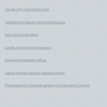
Скачать игру spirit stones на пк
Синдром опустевшего гнезда презентация
Книги устройство камаз
Скачать молот ведьм аудиокнига
Кондиционирование учебник
Скачать русские сериалы новинки торрент
Презентация по салтыкову щедрину история одного города