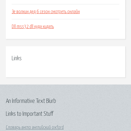
Зе волкин дед 6 сезон смотреть онлайн
Dll mss32 dll куда кидать
Links
An Informative Text Blurb
Links to Important Stuff
Словарь англо английский oxford