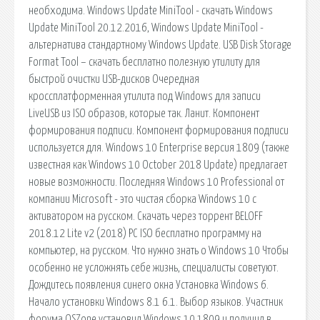
необходима. Windows Update MiniTool - скачать Windows
Update MiniTool 20.12.2016, Windows Update MiniTool -
альтернатива стандартному Windows Update. USB Disk Storage
Format Tool – скачать бесплатно полезную утилиту для
быстрой очистки USB-дисков Очередная
кроссплатформенная утилита под Windows для записи
LiveUSB из ISO образов, которые так. Ланит. Компонент
формирования подписи. Компонент формирования подписи
используется для. Windows 10 Enterprise версия 1809 (также
известная как Windows 10 October 2018 Update) предлагает
новые возможности. Последняя Windows 10 Professional от
компании Microsoft - это чистая сборка Windows 10 с
активатором на русском. Скачать через торрент BELOFF
2018.12 Lite v2 (2018) PC ISO бесплатно программу на
компьютер, на русском. Что нужно знать о Windows 10 Чтобы
особенно не усложнять себе жизнь, специалисты советуют.
Дождитесь появления синего окна Установка Windows 6.
Начало установки Windows 8.1 6.1. Выбор языков. Участник
форума OSZone установил Windows 10 1809 и получил в