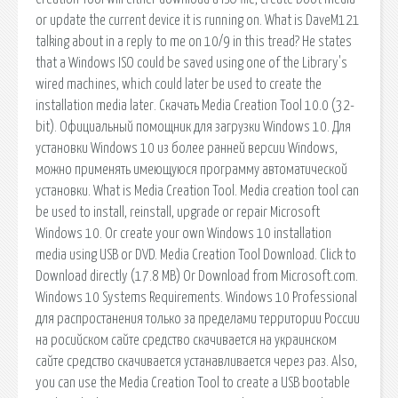
or update the current device it is running on. What is DaveM121
talking about in a reply to me on 10/9 in this tread? He states
that a Windows ISO could be saved using one of the Library's
wired machines, which could later be used to create the
installation media later. Скачать Media Creation Tool 10.0 (32-
bit). Официальный помощник для загрузки Windows 10. Для
установки Windows 10 из более ранней версии Windows,
можно применять имеющуюся программу автоматической
установки. What is Media Creation Tool. Media creation tool can
be used to install, reinstall, upgrade or repair Microsoft
Windows 10. Or create your own Windows 10 installation
media using USB or DVD. Media Creation Tool Download. Click to
Download directly (17.8 MB) Or Download from Microsoft.com.
Windows 10 Systems Requirements. Windows 10 Professional
для распростанения только за пределами территории России
на росийском сайте средство скачивается на украинском
сайте средство скачивается устанавливается через раз. Also,
you can use the Media Creation Tool to create a USB bootable