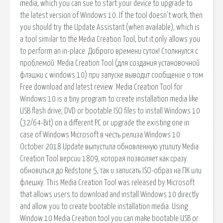
media, which you can sue to start your device to upgrade to
the latest version of Windows 10. If the tool doesn’t work, then
you should try the Update Assistant (when available), which is
a tool similar to the Media Creation Tool, but it only allows you
to perform an in-place. Доброго времени суток! Столкнулся с
проблемой: Media Creation Tool (для создания установочной
флэшки с windows 10) при запуске выводит сообщение о том
Free download and latest review: Media Creation Tool for
Windows 10 is a tiny program to create installation media like
USB flash drive, DVD or bootable ISO files to install Windows 10
(32/64-Bit) on a different PC or upgrade the existing one in
case of Windows Microsoft в честь релиза Windows 10
October 2018 Update выпустила обновленную утилиту Media
Creation Tool версии 1809, которая позволяет как сразу
обновиться до Redstone 5, так и записать ISO-образ на ПК или
флешку. This Media Creation Tool was released by Microsoft
that allows users to download and install Windows 10 directly
and allow you to create bootable installation media. Using
Window 10 Media Creation tool you can make bootable USB or