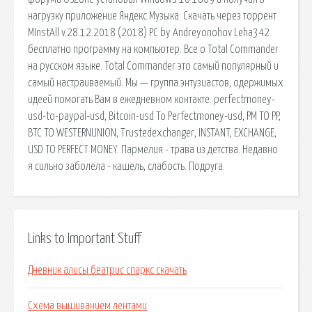
нагрузку приложение Яндекс.Музыка. Скачать через торрент
MInstAll v.28.12.2018 (2018) PC by Andreyonohov Leha342
бесплатно программу на компьютер. Все о Total Commander
на русском языке. Total Commander это самый популярный и
самый настраиваемый. Мы — группа энтузиастов, одержимых
идеей помогать Вам в ежедневном контакте. perfectmoney-
usd-to-paypal-usd, Bitcoin-usd To Perfectmoney-usd, PM TO PP,
BTC TO WESTERNUNION, Trustedexchanger, INSTANT, EXCHANGE,
USD TO PERFECT MONEY. Пармелия - трава из детства. Недавно
я сильно заболела - кашель, слабость. Подруга.
Links to Important Stuff
Дневник алисы беатрис спаркс скачать
Схема вышиванием лентами