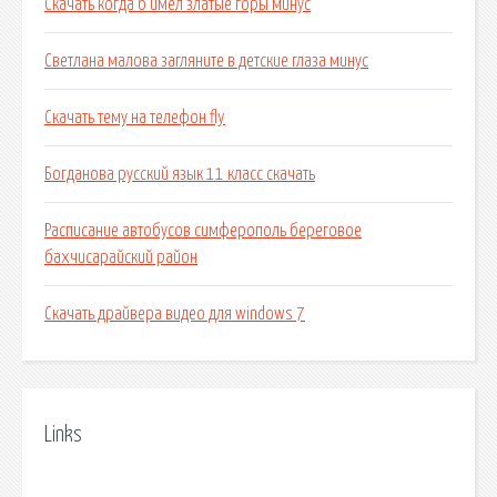
Скачать когда б имел златые горы минус
Светлана малова загляните в детские глаза минус
Скачать тему на телефон fly
Богданова русский язык 11 класс скачать
Расписание автобусов симферополь береговое
бахчисарайский район
Скачать драйвера видео для windows 7
Links