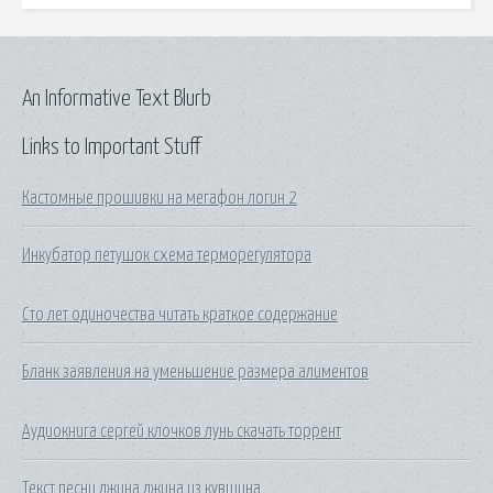
An Informative Text Blurb
Links to Important Stuff
Кастомные прошивки на мегафон логин 2
Инкубатор петушок схема терморегулятора
Сто лет одиночества читать краткое содержание
Бланк заявления на уменьшение размера алиментов
Аудиокнига сергей клочков лунь скачать торрент
Текст песни джина джина из кувшина