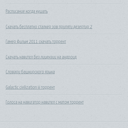
Расписание когда кушать
Скачать бесплатно сталкер зов припяти дезертир 2
Гамер фильм 2011 скачать торрент
Скачать навител без лицензии на андроид
Словари башкирского языка
Galactic civilization iii торрент
Голоса на навигатор навител с матом торрент