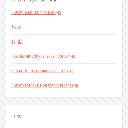
Скачать книги про каменскую
Twain
Jlyjrjfc
Навител автообновление программа
Казань булгар расписание автобусов
Скачать готовый мод для самп сервера
Links