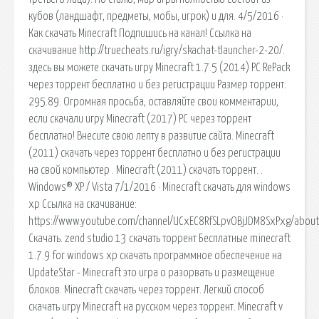
кубов (ландшафт, предметы, мобы, игрок) и для. 4/5/2016 ·
Как скачать Minecraft Подпишись на канал! Ссылка на
скачивание http://truecheats.ru/igry/skachat-tlauncher-2-20/.
здесь вы можете скачать игру Minecraft 1.7.5 (2014) PC RePack
через торрент бесплатно и без регистрации Размер торрент:
295.89. Огромная просьба, оставляйте свои комментарии,
если скачали игру Minecraft (2017) PC через торрент
бесплатно! Внесите свою лепту в развитие сайта. Minecraft
(2011) скачать через торрент бесплатно и без регистрации
на свой компьютер . Minecraft (2011) скачать торрент. .
Windows® XP / Vista 7/1/2016 · Minecraft скачать для windows
xp Ссылка на скачивание:
https://www.youtube.com/channel/UCxEC8RfSLpvOBjJDM8SxPxg/about
Скачать. zend studio 13 скачать торрент Бесплатные minecraft
1.7.9 for windows xp скачать программное обеспечение на
UpdateStar - Minecraft это игра о разорвать и размещение
блоков. Minecraft скачать через торрент. Легкий способ
скачать игру Minecraft на русском через торрент. Minecraft v