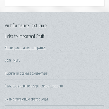
An Informative Text Blurb
Links to Important Stuff
Чит на раст на вещи пиратка
Case книги
Киригами схемы архитектура
Скачать есенин все серии через торрент
Схема мигающие светодиоды