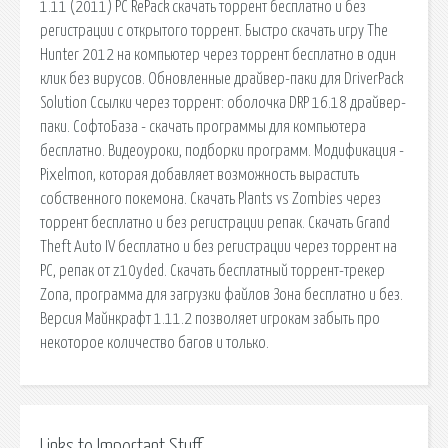
1.11 (2011) PC RePack скачать торрент бесплатно и без
регистрации с открытого торрент. Быстро скачать игру The
Hunter 2012 на компьютер через торрент бесплатно в один
клик без вирусов. Обновленные драйвер-паки для DriverPack
Solution Ссылки через торрент: оболочка DRP 16.18 драйвер-
паки. СофтоБаза - скачать программы для компьютера
бесплатно. Видеоуроки, подборки программ. Модификация -
Pixelmon, которая добавляет возможность вырастить
собственного покемона. Скачать Plants vs Zombies через
торрент бесплатно и без регистрации репак. Скачать Grand
Theft Auto IV бесплатно и без регистрации через торрент на
PC, репак от z10yded. Скачать бесплатный торрент-трекер
Zona, программа для загрузки файлов Зона бесплатно и без.
Версия Майнкрафт 1.11.2 позволяет игрокам забыть про
некоторое количество багов и только.
Links to Important Stuff