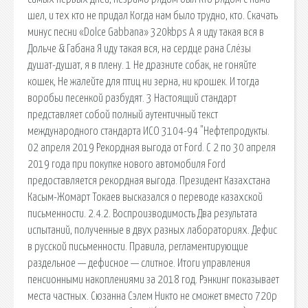
шел, и тех кто не придал Когда нам было трудно, кто. Скачать
минус песни «Dolce Gabbana» 320kbps А я иду такая вся в
Дольче & Габана Я иду такая вся, на сердце рана Слёзы
душат-душат, я в плену. 1 Не дразните собак, не гоняйте
кошек, Не жалейте для птиц ни зерна, ни крошек. И тогда
воробьи песенкой разбудят. 3 Настоящий стандарт
представляет собой полный аутентичный текст
международного стандарта ИСО 3104-94 "Нефтепродукты.
02 апреля 2019 Рекордная выгода от Ford. С 2 по 30 апреля
2019 года при покупке нового автомобиля Ford
предоставляется рекордная выгода. Президент Казахстана
Касым-Жомарт Токаев высказался о переводе казахской
письменности. 2.4.2. Воспроизводимость Два результата
испытаний, полученные в двух разных лабораториях. Дефис
в русской письменности. Правила, регламентирующие
раздельное — дефисное — слитное. Итоги управления
пенсионными накоплениями за 2018 год. Рэнкинг показывает
места частных. Сюзанна Сэлем Никто не сможет вместо 720p