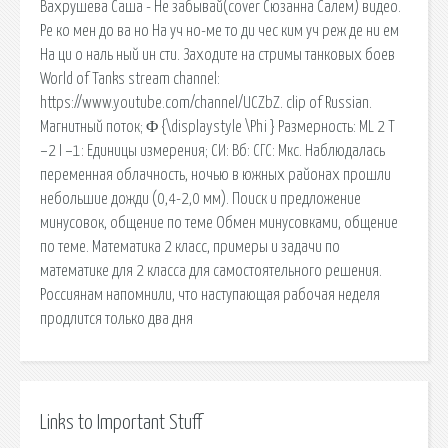
Вахрушева Саша - Не забывай(cover Сюзанна Салем) видео.
Ре ко мен до ва но На уч но-ме то ди чес ким уч реж де ни ем
На ци о наль ный ин сти. Заходите на стримы танковых боев
World of Tanks stream channel:
https://www.youtube.com/channel/UCZbZ. clip of Russian.
Магнитный поток; Φ {\displaystyle \Phi } Размерность: ML 2 T
−2 I −1: Единицы измерения; СИ: Вб: СГС: Мкс. Наблюдалась
переменная облачность, ночью в южных районах прошли
небольшие дожди (0,4-2,0 мм). Поиск и предложение
минусовок, общение по теме Обмен минусовками, общение
по теме. Мaтeматикa 2 клacc, пpимеpы и задачи по
математике для 2 класса для самостоятельного решения.
Россиянам напомнили, что наступающая рабочая неделя
продлится только два дня
Links to Important Stuff