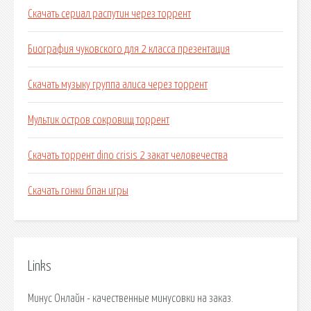
Скачать сериал распутин через торрент
Биография чуковского для 2 класса презентация
Скачать музыку группа алиса через торрент
Мультик остров сокровищ торрент
Скачать торрент dino crisis 2 закат человечества
Скачать гонки бпан игры
Links
Минус Онлайн - качественные минусовки на заказ.