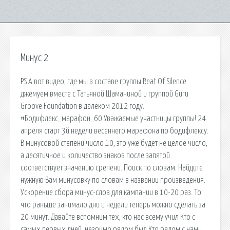
Минус 2
PS А вот видео, где мы в составе группы Beat Of Silence
джемуем вместе с Татьяной Шаманиной и группой Guru
Groove Foundation в далёком 2012 году.
#Бодифлекс_марафон_60 Уважаемые участницы группы! 24
апреля старт 3й недели весеннего марафона по бодифлексу.
В минусовой степени число 10, это уже будет не целое число,
а десятичное и количество знаков после запятой
соответствует значению срепени. Поиск по словам. Найдите
нужную Вам минусовку по словам в названии произведения.
Ускорение сбора минус-слов для кампании в 10-20 раз. То
что раньше занимало дни и недели теперь можно сделать за
20 минут. Давайте вспомним тех, кто нас всему учил Кто с
самых первых дней, незримо рядом был Кто рядом с нами