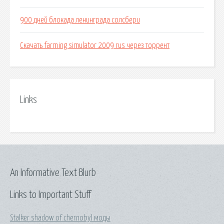
900 дней блокада ленинграда солсбери
Скачать farming simulator 2009 rus через торрент
Links
An Informative Text Blurb
Links to Important Stuff
Stalker shadow of chernobyl моды