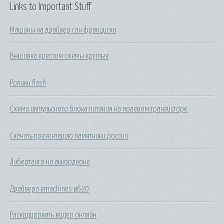
Links to Important Stuff
Машины на драйвер сан франциско
Вышивка крестом схемы круглые
Ролики flash
Схема импульсного блока питания на полевом транзисторе
Скачать презентацию памятники россии
Либертанго на аккордеоне
Драйвера emachines g620
Раскодировать видео онлайн