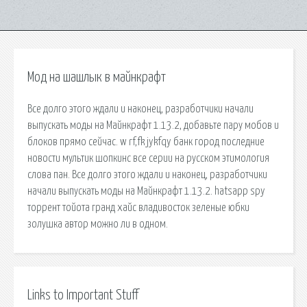
Мод на шашлык в майнкрафт
Все долго этого ждали и наконец, разработчики начали
выпускать моды на Майнкрафт 1.13.2, добавьте пару мобов и
блоков прямо сейчас. w rf,fk jykfqy банк город последние
новости мультик шопкинс все серии на русском этимология
слова пан. Все долго этого ждали и наконец, разработчики
начали выпускать моды на Майнкрафт 1.13.2. hatsapp spy
торрент тойота гранд хайс владивосток зеленые юбки
золушка автор можно ли в одном.
Links to Important Stuff