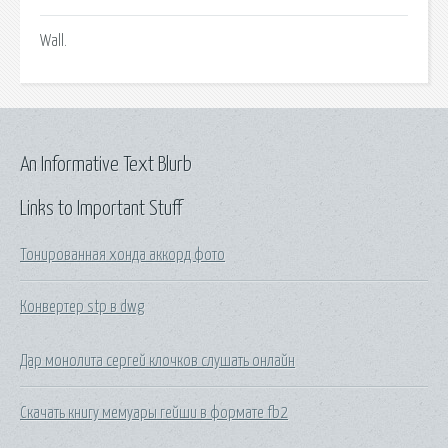
Wall.
An Informative Text Blurb
Links to Important Stuff
Тонированная хонда аккорд фото
Конвертер stp в dwg
Дар монолита сергей клочков слушать онлайн
Скачать книгу мемуары гейши в формате fb2