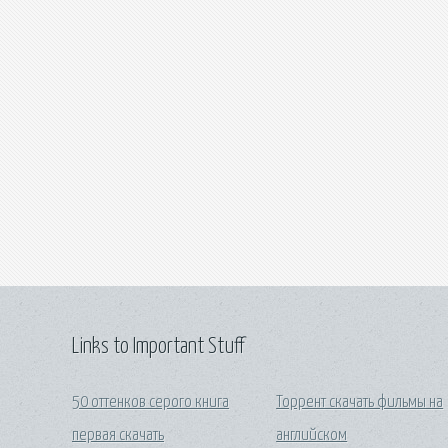
Links to Important Stuff
50 оттенков серого книга
Торрент скачать фильмы на
первая скачать
английском