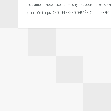
бесплатно от механиков можно тут. История сюжета, как
сеги + 1064 игры. СМОТРЕТЬ КИНО ОНЛАЙН! Сериал: КВЕС