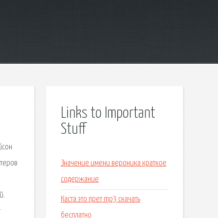
Links to Important
Stuff
йсон
утеров
Значение имени вероника краткое
содержание
й.
Каста это прет mp3 скачать
т
бесплатно