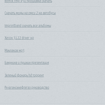
Ritmix rmp 450 прошивка скачать
Скачать моды на омси 2 на автобусы
Imprintband скачать все альбомы
Xerox 3122 driver xp
Маклаков мр3
Бакунина и пушкин презентация
Зеленый фонарь hd торрент
Рн юганскнефтегаз руководство