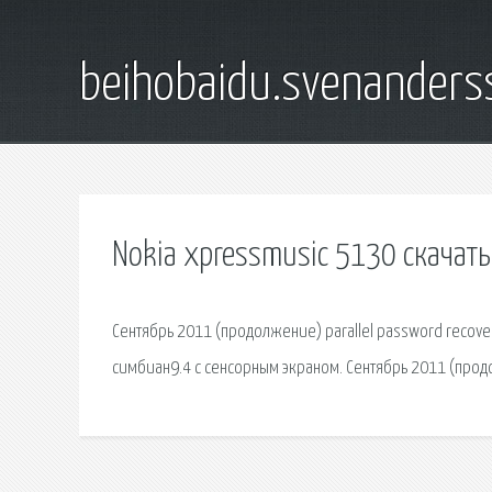
beihobaidu.svenanders
Nokia xpressmusic 5130 скачат
Сентябрь 2011 (продолжение) parallel password recove
симбиан9.4 с сенсорным экраном. Сентябрь 2011 (продо