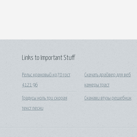
Links to Important Stuff
Рельс крановый кр70 гост
Скачать драйвер для веб
4121 96
камеры траст
Градусы ноль три скорая
Сканави втузы решебник
текст песни