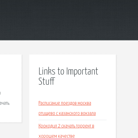
Links to Important
Stuff
я
ачать.
Расписание поездов москва
ртищево с казанского вокзала
Крокодил 2 скачать торрент в
хорошем качестве