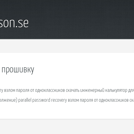
son.se
ь прошивку
ry взлом пароля от одноклассников скачать инженерный калькулятор дл
лжение) parallel password recovery взлом пароля от одноклассников ск