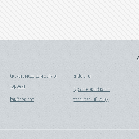
A
Скачать моды для oblivion
Endels ru
торрент
Гдз алгебра 8 класс
Рамблер вот
теляковский 2005