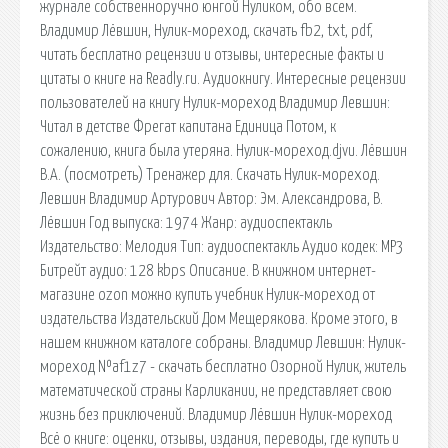
журнале собственноручно юнгой Нуликом, обо всем.
Владимир Лёвшин, Нулик-мореход, скачать fb2, txt, pdf,
читать бесплатно рецензии и отзывы, интересные факты и
цитаты о книге на Readly.ru. Аудиокнигу. Интересные рецензии
пользователей на книгу Нулик-мореход Владимир Левшин:
Читал в детстве Фрегат капитана Единица Потом, к
сожалению, книга была утеряна. Нулик-мореход.djvu. Лёвшин
В.А. (посмотреть) Тренажер для. Скачать Нулик-мореход.
Левшин Владимир Артурович Автор: Эм. Александрова, В.
Лёвшин Год выпуска: 1974 Жанр: аудиоспектакль
Издательство: Мелодия Тип: аудиоспектакль Аудио кодек: MP3
Битрейт аудио: 128 kbps Описание. В книжном интернет-
магазине ozon можно купить учебник Нулик-мореход от
издательства Издательский Дом Мещерякова. Кроме этого, в
нашем книжном каталоге собраны. Владимир Левшин: Нулик-
мореход №af1z7 - скачать бесплатно Озорной Нулик, житель
математической страны Карликании, не представляет свою
жизнь без приключений. Владимир Лёвшин Нулик-мореход
Всё о книге: оценки, отзывы, издания, переводы, где купить и