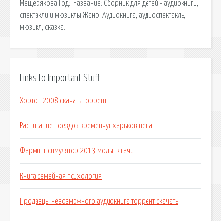
Мещерякова Год:. Название: Сборник для детей - аудиокниги,
спектакли и мюзиклы Жанр: Аудиокнига, аудиоспектакль,
мюзикл, сказка.
Links to Important Stuff
Хортон 2008 скачать торрент
Расписание поездов кременчуг харьков цена
Фарминг симулятор 2013 моды тягачи
Книга семейная психология
Продавцы невозможного аудиокнига торрент скачать