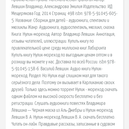
Левшин Владимир, Александрова Эмилия Издательство: ИД
Мещерякова Год: 2014 Страниц: 498 isbn: 978-5-91045-605-
5. Название: Сборник для детей - аудиокниги, спектакли и
мюзиклы Жанр: Аудиокнига, аудиоспектакль, мюзикл, сказка.
Книга: Нулик-мореход. Автор: Владимир Левшин. Аннотация,
отзывы читателей, иллюстрации. Купить книгу по
привлекательной цене среди миллиона книг Лабиринта
Купить книгу Нулик-мореход по выгодным ценам оптом и в
розницу вы можете у нас. Доставка по всей России. isbn 978-
5-91045-158-6. Василий Левшин. Аудио книги Нулик-
мореход. Раздел: Но Нулик ещё слишком мал для такого
серьёзного дела. Поэтому он вызывает в Карликанию своих
друзей. Только здесь можно торрент Нулик - мореход скачать
одним файлом на высокой скорости бесплатно и без
регистрации. Слушать аудиокниги повестях Владимира
Лёвшина — Черная маска из Аль-Джебры и Нулик-мореход.
Левшин В. А. Нулик-мореход Левшин В. А. скачать бесплатно.
Читать он-лайн. Правдивые рассказы, записанные в судовом