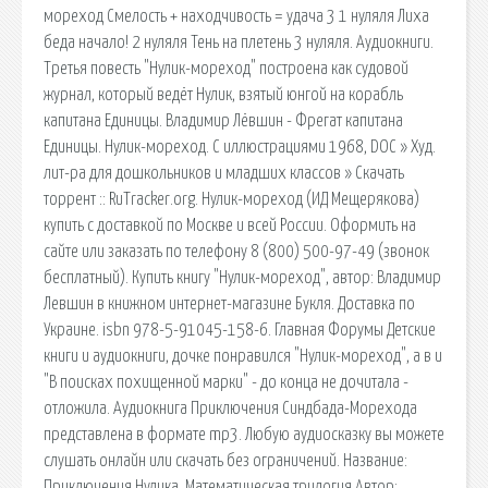
мореход Смелость + находчивость = удача 3 1 нуляля Лиха
беда начало! 2 нуляля Тень на плетень 3 нуляля. Аудиокниги.
Третья повесть "Нулик-мореход" построена как судовой
журнал, который ведёт Нулик, взятый юнгой на корабль
капитана Единицы. Владимир Лёвшин - Фрегат капитана
Единицы. Нулик-мореход. С иллюстрациями 1968, DOC » Худ.
лит-ра для дошкольников и младших классов » Скачать
торрент :: RuTracker.org. Нулик-мореход (ИД Мещерякова)
купить с доставкой по Москве и всей России. Оформить на
сайте или заказать по телефону 8 (800) 500-97-49 (звонок
бесплатный). Купить книгу "Нулик-мореход", автор: Владимир
Левшин в книжном интернет-магазине Букля. Доставка по
Украине. isbn 978-5-91045-158-6. Главная Форумы Детские
книги и аудиокниги, дочке понравился "Нулик-мореход", а в и
"В поисках похищенной марки" - до конца не дочитала -
отложила. Аудиокнига Приключения Синдбада-Морехода
представлена в формате mp3. Любую аудиосказку вы можете
слушать онлайн или скачать без ограничений. Название:
Приключения Нулика. Математическая трилогия Автор: