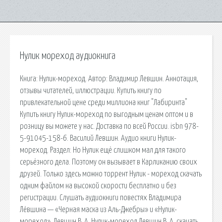
Нулик мореход аудиокнига
Книга: Нулик-мореход. Автор: Владимир Левшин. Аннотация,
отзывы читателей, иллюстрации. Купить книгу по
привлекательной цене среди миллиона книг "Лабиринта"
Купить книгу Нулик-мореход по выгодным ценам оптом и в
розницу вы можете у нас. Доставка по всей России. isbn 978-
5-91045-158-6. Василий Левшин. Аудио книги Нулик-
мореход. Раздел: Но Нулик ещё слишком мал для такого
серьёзного дела. Поэтому он вызывает в Карликанию своих
друзей. Только здесь можно торрент Нулик - мореход скачать
одним файлом на высокой скорости бесплатно и без
регистрации. Слушать аудиокниги повестях Владимира
Лёвшина — «Черная маска из Аль-Джебры» и «Нулик-
мореход». Левшин В. А. Нулик-мореход Левшин В. А. скачать