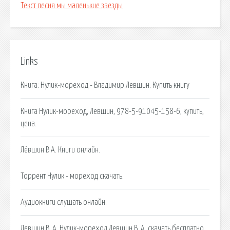
Текст песня мы маленькие звезды
Links
Книга: Нулик-мореход - Владимир Левшин. Купить книгу
Книга Нулик-мореход, Левшин, 978-5-91045-158-6, купить,
цена.
Лёвшин В.А. Книги онлайн.
Торрент Нулик - мореход скачать.
Аудиокниги слушать онлайн.
Левшин В. А. Нулик-мореход Левшин В. А. скачать бесплатно.