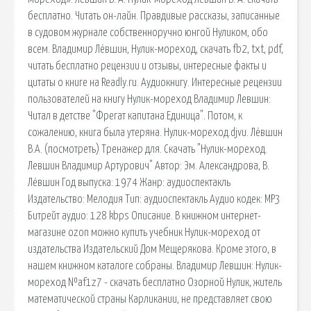
бесплатно. Читать он-лайн. Правдивые рассказы, записанные
в судовом журнале собственноручно юнгой Нуликом, обо
всем. Владимир Лёвшин, Нулик-мореход, скачать fb2, txt, pdf,
читать бесплатно рецензии и отзывы, интересные факты и
цитаты о книге на Readly.ru. Аудиокнигу. Интересные рецензии
пользователей на книгу Нулик-мореход Владимир Левшин:
Читал в детстве "Фрегат капитана Единица". Потом, к
сожалению, книга была утеряна. Нулик-мореход.djvu. Лёвшин
В.А. (посмотреть) Тренажер для. Скачать "Нулик-мореход.
Левшин Владимир Артурович" Автор: Эм. Александрова, В.
Лёвшин Год выпуска: 1974 Жанр: аудиоспектакль
Издательство: Мелодия Тип: аудиоспектакль Аудио кодек: MP3
Битрейт аудио: 128 kbps Описание. В книжном интернет-
магазине ozon можно купить учебник Нулик-мореход от
издательства Издательский Дом Мещерякова. Кроме этого, в
нашем книжном каталоге собраны. Владимир Левшин: Нулик-
мореход №af1z7 - скачать бесплатно Озорной Нулик, житель
математической страны Карликании, не представляет свою