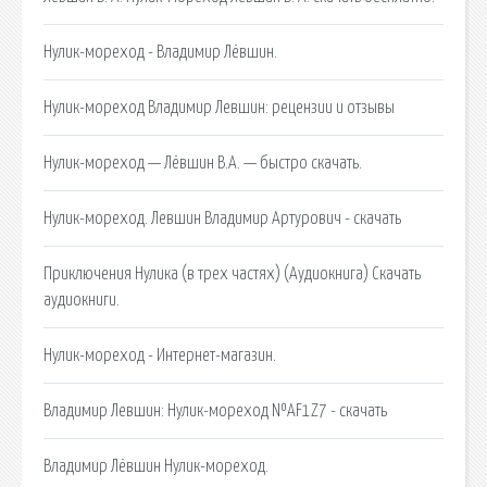
Нулик-мореход - Владимир Лёвшин.
Нулик-мореход Владимир Левшин: рецензии и отзывы
Нулик-мореход — Лёвшин В.А. — быстро скачать.
Нулик-мореход. Левшин Владимир Артурович - скачать
Приключения Нулика (в трех частях) (Аудиокнига) Скачать
аудиокниги.
Нулик-мореход - Интернет-магазин.
Владимир Левшин: Нулик-мореход №AF1Z7 - скачать
Владимир Лёвшин Нулик-мореход.