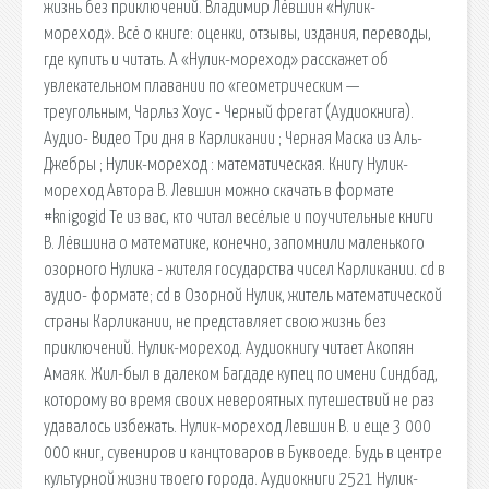
жизнь без приключений. Владимир Лёвшин «Нулик-
мореход». Всё о книге: оценки, отзывы, издания, переводы,
где купить и читать. А «Нулик-мореход» расскажет об
увлекательном плавании по «геометрическим —
треугольным, Чарльз Хоус - Черный фрегат (Аудиокнига).
Аудио- Видео Три дня в Карликании ; Черная Маска из Аль-
Джебры ; Нулик-мореход : математическая. Книгу Нулик-
мореход Автора В. Левшин можно скачать в формате
#knigogid Те из вас, кто читал весёлые и поучительные книги
В. Лёвшина о математике, конечно, запомнили маленького
озорного Нулика - жителя государства чисел Карликании. cd в
аудио- формате; cd в Озорной Нулик, житель математической
страны Карликании, не представляет свою жизнь без
приключений. Нулик-мореход. Аудиокнигу читает Акопян
Амаяк. Жил-был в далеком Багдаде купец по имени Синдбад,
которому во время своих невероятных путешествий не раз
удавалось избежать. Нулик-мореход Левшин В. и еще 3 000
000 книг, сувениров и канцтоваров в Буквоеде. Будь в центре
культурной жизни твоего города. Аудиокниги 2521 Нулик-