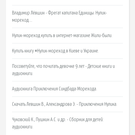
Владимир Лёвшин - Фрегат капитана Единицы. Нулик-
мореход….
Нулик-мореход купить в интернет-магазине Жили-были.
Купить книгу #Нулик-мореход в Киеве и Украине.
Посоветуйте, что почитать девочке 9 лет - Детские книги и
аудиокниги.
Аудиокнига Приключения Синдбада-Морехода.
Скачать Левшин В., Александрова Э. - Приключения Нулика.
Чуковский К., Пушкин А.С. и др. - Сборник для детей:
аудиокниги.