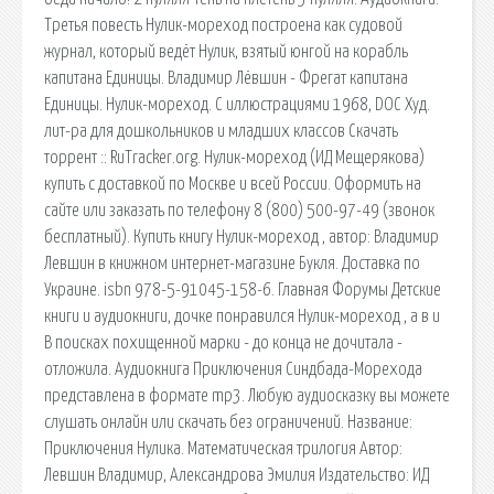
Третья повесть Нулик-мореход построена как судовой
журнал, который ведёт Нулик, взятый юнгой на корабль
капитана Единицы. Владимир Лёвшин - Фрегат капитана
Единицы. Нулик-мореход. С иллюстрациями 1968, DOC Худ.
лит-ра для дошкольников и младших классов Скачать
торрент :: RuTracker.org. Нулик-мореход (ИД Мещерякова)
купить с доставкой по Москве и всей России. Оформить на
сайте или заказать по телефону 8 (800) 500-97-49 (звонок
бесплатный). Купить книгу Нулик-мореход , автор: Владимир
Левшин в книжном интернет-магазине Букля. Доставка по
Украине. isbn 978-5-91045-158-6. Главная Форумы Детские
книги и аудиокниги, дочке понравился Нулик-мореход , а в и
В поисках похищенной марки - до конца не дочитала -
отложила. Аудиокнига Приключения Синдбада-Морехода
представлена в формате mp3. Любую аудиосказку вы можете
слушать онлайн или скачать без ограничений. Название:
Приключения Нулика. Математическая трилогия Автор:
Левшин Владимир, Александрова Эмилия Издательство: ИД