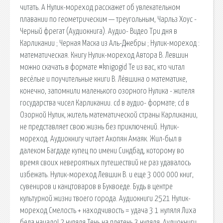
читать. А Нулик-мореход расскажет об увлекательном
плавании по геометрическим — треугольным, Чарльз Хоус -
Черный фрегат (Аудиокнига). Аудио- Видео Три дня в
Карликании ; Черная Маска из Аль-Джебры ; Нулик-мореход :
математическая. Книгу Нулик-мореход Автора В. Левшин
можно скачать в формате #knigogid Те из вас, кто читал
весёлые и поучительные книги В. Лёвшина о математике,
конечно, запомнили маленького озорного Нулика - жителя
государства чисел Карликании. cd в аудио- формате; cd в
Озорной Нулик, житель математической страны Карликании,
не представляет свою жизнь без приключений. Нулик-
мореход. Аудиокнигу читает Акопян Амаяк. Жил-был в
далеком Багдаде купец по имени Синдбад, которому во
время своих невероятных путешествий не раз удавалось
избежать. Нулик-мореход Левшин В. и еще 3 000 000 книг,
сувениров и канцтоваров в Буквоеде. Будь в центре
культурной жизни твоего города. Аудиокниги 2521 Нулик-
мореход Смелость + находчивость = удача 3 1 нуляля Лиха
беда начало! 2 нуляля Тень на плетень 3 нуляля. Аудиокниги.