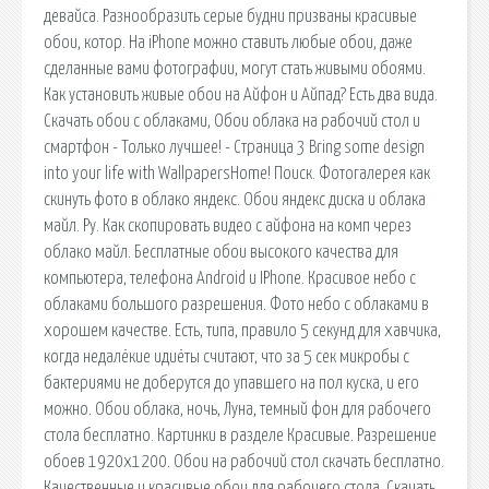
девайса. Разнообразить серые будни призваны красивые
обои, котор. На iPhone можно ставить любые обои, даже
сделанные вами фотографии, могут стать живыми обоями.
Как установить живые обои на Айфон и Айпад? Есть два вида.
Скачать обои с облаками, Обои облака на рабочий стол и
смартфон - Только лучшее! - Страница 3 Bring some design
into your life with WallpapersHome! Поиск. Фотогалерея как
скинуть фото в облако яндекс. Обои яндекс диска и облака
майл. Ру. Как скопировать видео с айфона на комп через
облако майл. Бесплатные обои высокого качества для
компьютера, телефона Android и IPhone. Красивое небо с
облаками большого разрешения. Фото небо с облаками в
хорошем качестве. Есть, типа, правило 5 секунд для хавчика,
когда недалёкие идиёты считают, что за 5 сек микробы с
бактериями не доберутся до упавшего на пол куска, и его
можно. Обои облака, ночь, Луна, темный фон для рабочего
стола бесплатно. Картинки в разделе Красивые. Разрешение
обоев 1920x1200. Обои на рабочий стол скачать бесплатно.
Качественные и красивые обои для рабочего стола. Скачать