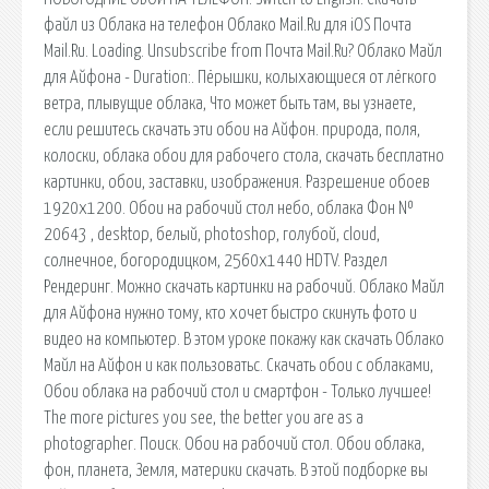
файл из Облака на телефон Облако Mail.Ru для iOS Почта
Mail.Ru. Loading. Unsubscribe from Почта Mail.Ru? Облако Майл
для Айфона - Duration:. Пёрышки, колыхающиеся от лёгкого
ветра, плывущие облака, Что может быть там, вы узнаете,
если решитесь скачать эти обои на Айфон. природа, поля,
колоски, облака обои для рабочего стола, скачать бесплатно
картинки, обои, заставки, изображения. Разрешение обоев
1920x1200. Обои на рабочий стол небо, облака Фон №
20643 , desktop, белый, photoshop, голубой, cloud,
солнечное, богородицком, 2560x1440 HDTV. Раздел
Рендеринг. Можно скачать картинки на рабочий. Облако Майл
для Айфона нужно тому, кто хочет быстро скинуть фото и
видео на компьютер. В этом уроке покажу как скачать Облако
Майл на Айфон и как пользоватьс. Скачать обои с облаками,
Обои облака на рабочий стол и смартфон - Только лучшее!
The more pictures you see, the better you are as a
photographer. Поиск. Обои на рабочий стол. Обои облака,
фон, планета, Земля, материки скачать. В этой подборке вы