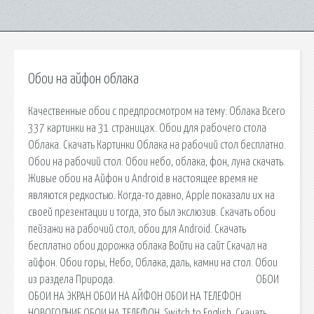
Обои на айфон облака
Качественные обои с предпросмотром на тему: Облака Всего
337 картинки на 31 страницах. Обои для рабочего стола
Облака. Скачать Картинки Облака на рабочий стол бесплатно.
Обои на рабочий стол. Обои небо, облака, фон, луна скачать.
Живые обои на Айфон и Android в настоящее время не
являются редкостью. Когда-то давно, Apple показали их на
своей презентации и тогда, это был экслюзив. Скачать обои
пейзажи на рабочий стол, обои для Android. Скачать
бесплатно обои дорожка облака Войти на сайт Скачал на
айфон. Обои горы, Небо, Облака, даль, камни на стол. Обои
из раздела Природа. ᅠᅠᅠᅠᅠᅠᅠᅠᅠ ᅠᅠᅠ ОБОИ
ОБОИ НА ЭКРАН ОБОИ НА АЙФОН ОБОИ НА ТЕЛЕФОН
НОВОГОДНИЕ ОБОИ НА ТЕЛЕФОН. Switch to English. Скачать