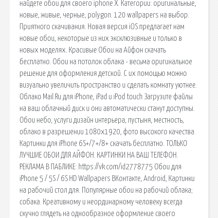
найдете обои для своего iphone X. Категории: оригинальные,
новые, живые, черные, polygon. 120 wallpapers на выбор.
Приятного скачивания. Новая версия iOS предлагает нам
новые обои, некоторые из них эксклюзивные и только в
новых моделях. Красивые Обои на Айфон скачать
бесплатно. Обои на потолок облака - весьма оригинальное
решение для оформления детской. С их помощью можно
визуально увеличить пространство и сделать комнату уютнее.
‎Облако Mail.Ru для iPhone, iPad и iPod touch Загрузите файлы
на ваш облачный диск и они автоматически станут доступны.
Обои небо, услуги дизайн интерьера, пустыня, местность,
облако в разрешении 1080x1920, фото высокого качества.
Картинки для iPhone 6S+/7+/8+ скачать бесплатно. ТОЛЬКО
ЛУЧШИЕ ОБОИ ДЛЯ АЙФОН. КАРТИНКИ НА ВАШ ТЕЛЕФОН.
РЕКЛАМА В ПАБЛИКЕ: https://vk.com/id2778775 Обои для
iPhone 5 / 5S / 6S HD Wallpapers ВКонтакте, Android, Картинки
на рабочий стол для. Популярные обои на рабочий облака;
собака. Креативному и неординарному человеку всегда
скучно глядеть на однообразное оформление своего