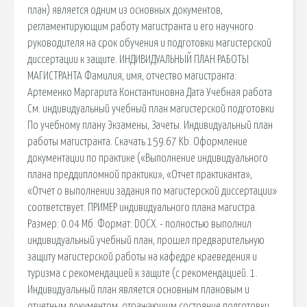
план) является одним из основных документов,
регламентирующим работу магистранта и его научного
руководителя на срок обучения и подготовки магистерской
диссертации к защите. ИНДИВИДУАЛЬНЫЙ ПЛАН РАБОТЫ
МАГИСТРАНТА Фамилия, имя, отчество магистранта:
Артеменко Маргарита Константиновна Дата Учебная работа
См. индивидуальный учебный план магистерской подготовки
По учебному плану Экзамены, Зачеты. Индивидуальный план
работы магистранта. Скачать 159.67 Kb. Оформление
документации по практике («Выполнение индивидуального
плана преддипломной практики», «Отчет практиканта»,
«Отчет о выполнении задания по магистерской диссертации»
соответствует. ПРИМЕР индивидуального плана магистра.
Размер: 0.04 Мб. Формат: DOCX. - полностью выполнил
индивидуальный учебный план, прошел предварительную
защиту магистерской работы на кафедре краеведения и
туризма с рекомендацией к защите (с рекомендацией. 1.
Индивидуальный план является основным плановым и
отчетным документом, отражающим состояние подготовки