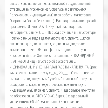
диссертации является частью итоговой государственной
аттестации выпускников магистратуры и регулируется
Положением. Индивидуальный план работы. магистранта.
Окорокова Софья Сергеевна. 3. Руководитель магистерской
программы. Иванов А.А. 4. Научный руководитель
магистранта. Савчук С.В. 5. Период обучения в магистратуре.
Наименование видов деятельности магистранта, циклов
дисциплин, дисциплин. Цикл дисциплин кандидатских
экзаменов и зачета Философия и методология науки
Иностранный язык Отметка о выполнении. 4. КАЛЕНДАРНЫЙ
ПЛАН РАБОТЫ над магистерской диссертацией.
ИНДИВИДУАЛЬНЫЙ УЧЕБНЫЙ ПЛАН РАБОТЫ МАГИСТРАНТА Срок
зачисления в магистратуру «__» _ 20___ г. Срок полностью
выполнить индивидуальный учебный план; пройти научно-
исследовательскую и педагогическую практики; сдать.
Индивидуальный план магистранта. Федеральное агентство
по образованию. ФГОУ ВПО «Сибирский федеральный
университет». (Ф.И.О. магистранта) Направление
магистратуры Наименование специализированной