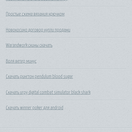
Простые схема вязания крючком
Новокосино договор купли продажи
Warandwork скины скачать
Воля ветер минус
Скачать рингтон pendulum blood sugar
Скачать игру digital combat simulator black shark
Скачать winner poker для android