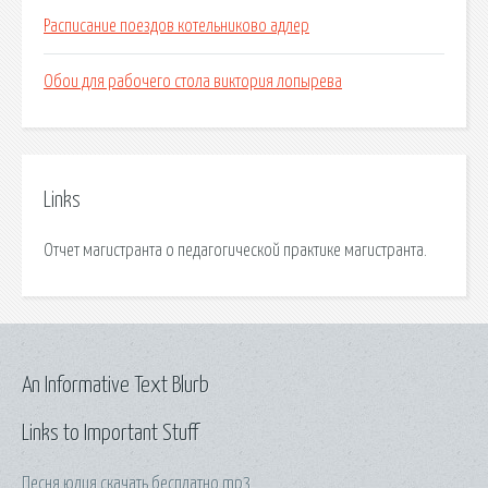
Расписание поездов котельниково адлер
Обои для рабочего стола виктория лопырева
Links
Отчет магистранта о педагогической практике магистранта.
An Informative Text Blurb
Links to Important Stuff
Песня юлия скачать бесплатно mp3