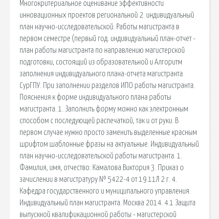
Многокритериальное оценивание эффективности
инновационных проектов региональной 2. индивидуальный
план научно-исследовательской. Работы магистранта в
первом семестре (первый год. индивидуальный план-отчет -
план работы магистранта по направлению магистерской
подготовки, состоящий из образовательной и Алгоритм
заполнения индивидуального плана-отчета магистранта
СурГПУ. При заполнении разделов ИПО работы магистранта.
Пояснения к форме индивидуального плана работы
магистранта. 1. Заполнить форму можно как электронным
способом с последующей распечаткой, так и от руки. В
первом случае нужно просто заменить выделенные красным
шрифтом шаблонные фразы на актуальные. Индивидуальный
план научно-исследовательской работы магистранта. 1.
Фамилия, имя, отчество: Камалова Виктория 3. Приказ о
зачислении в магистратуру № 5422-4 от 19.11Л 2 г. 4.
Кафедра государственного и муниципального управления.
Индивидуальный план магистранта. Москва 2014. 4.1 Защита
выпускной квалификационной работы - магистерской