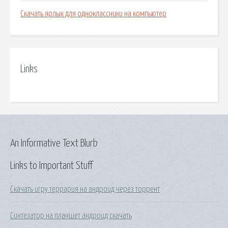
Скачать ярлык для одноклассники на компьютер
Links
An Informative Text Blurb
Links to Important Stuff
Скачать игру террария на андроид через торрент
Синтезатор на планшет андроид скачать