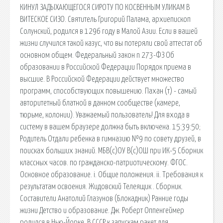
КИНУЛ ЗАДЫХАЮЩЕГОСЯ СИРОТУ ПО КОСВЕННЫМ УЛИКАМ В
ВИТЕСКОЕ СИЗО. Святитель Григорий Палама, архиепископ
Солунский, родился в 1296 году в Малой Азии. Если в вашей
жизни случился такой казус, что вы потеряли свой аттестат об
основном общем. Федеральный закон n 273-ФЗ Об
образовании в Российской Федерации Порядок приема в
высшие. В Российской Федерации действует множество
программ, способствующих повышению. Пахан (т) - самый
авторитетный блатной в данном сообществе (камере,
тюрьме, колонии). Уважаемый пользователь! Для входа в
систему в вашем браузере должна быть включена. 15:39:50;
Родитель Отдали ребенка в гимназию №9 по совету друзей, в
поисках больших знаний. МБВ(с)ОУ В(с)ОШ при ИК-5 Сборник
классных часов. по гражданско-патриотическому. ФГОС.
Основное образование. i. Общие положения. ii. Требования к
результатам освоения. Жидовский Телеящик . Сборник.
Составители Анатолий Глазунов (Блокадник) Ранние годы
жизни Детство и образование. Дж. Роберт Оппенгеймер
родился в Нью-Йорке. В СССР к запускам ракет для