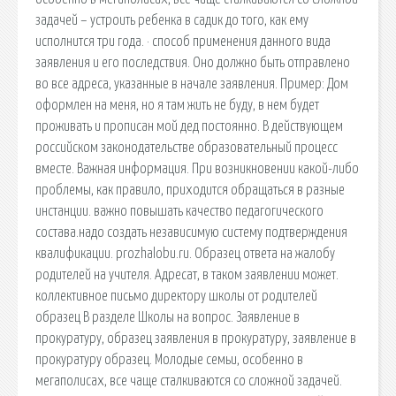
задачей – устроить ребенка в садик до того, как ему
исполнится три года. · cпособ применения данного вида
заявления и его последствия. Оно должно быть отправлено
во все адреса, указанные в начале заявления. Пример: Дом
оформлен на меня, но я там жить не буду, в нем будет
проживать и прописан мой дед постоянно. В действующем
российском законодательстве образовательный процесс
вместе. Важная информация. При возникновении какой-либо
проблемы, как правило, приходится обращаться в разные
инстанции. важно повышать качество педагогического
состава.надо создать независимую систему подтверждения
квалификации. prozhalobu.ru. Образец ответа на жалобу
родителей на учителя. Адресат, в таком заявлении может.
коллективное письмо директору школы от родителей
образец В разделе Школы на вопрос. Заявление в
прокуратуру, образец заявления в прокуратуру, заявление в
прокуратуру образец. Молодые семьи, особенно в
мегаполисах, все чаще сталкиваются со сложной задачей.