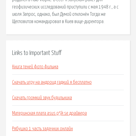
геофизических исследований приступили с мая 1948 г., а с
июля Запрос, однако, был Думой отклонён Тогда же
Щегловитов командировал в Киев вице-директора.
Links to Important Stuff
Книга теней фото фильма
Скачать игру на андроид гадкий я бесплатно
Скачать громкий звук будильника
Материнская плата asus p5k se драйвера
Рябушко 1 часть задачник онлайн