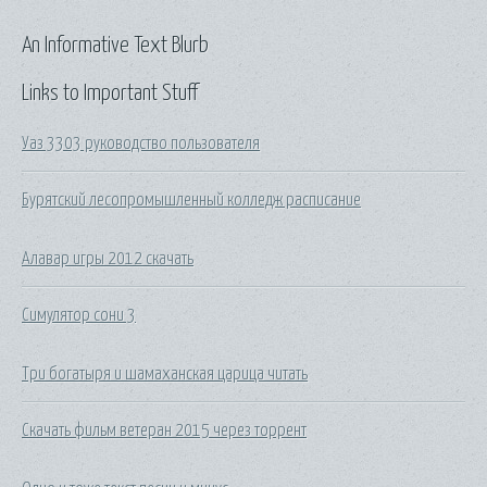
An Informative Text Blurb
Links to Important Stuff
Уаз 3303 руководство пользователя
Бурятский лесопромышленный колледж расписание
Алавар игры 2012 скачать
Симулятор сони 3
Три богатыря и шамаханская царица читать
Скачать фильм ветеран 2015 через торрент