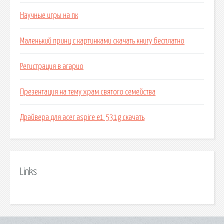
Научные игры на пк
Маленький принц с картинками скачать книгу бесплатно
Регистрация в агарио
Презентация на тему храм святого семейства
Драйвера для acer aspire e1 531g скачать
Links