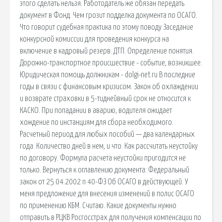
этого сделать нельзя. Работодатель же обязан передать
документ в Фонд. Чем грозит подделка документа по ОСАГО.
Что говорит судебная практика по этому поводу Заседание
конкурсной комиссии для проведения конкурса на
включение в кадровый резерв. ДТП. Определение понятия.
Дорожно-транспортное происшествие - событие, возникшее.
Юридическая помощь должникам - dolgi-net.ru В последние
годы в связи с финансовым кризисом. Закон об охлаждении
и возврате страховки в 5-тиднейвный срок не относится к
КАСКО. При попадании в аварию, водителя ожидает
хождение по инстанциям для сбора необходимого.
Расчетный период для любых пособий — два календарных
года. Количество дней в нем, и что. Как рассчитать неустойку
по договору. Формула расчета неустойки пригодится не
только. Вернуться к оглавлению документа: Федеральный
закон от 25.04.2002 n 40-ФЗ Об ОСАГО в действующей. У
меня предложение для внесения изменений в полис ОСАГО
по применению КБМ. Считаю. Какие документы нужно
отправить в РЦКВ Росгосстрах для получения компенсации по