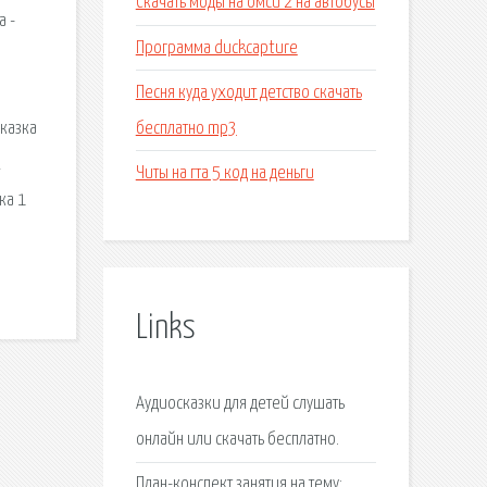
Скачать моды на омси 2 на автобусы
а -
Программа duckcapture
Песня куда уходит детство скачать
бесплатно mp3
сказка
2
Читы на гта 5 код на деньги
ка 1
Links
Аудиосказки для детей слушать
онлайн или скачать бесплатно.
План-конспект занятия на тему: