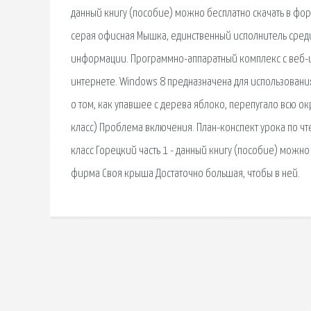
данный книгу (пособие) можно бесплатно скачать в форм
серая офисная Мышка, единственный исполнитель среди
информации. Программно-аппаратный комплекс с веб-
интернете. Windows 8 предназначена для использовани
о том, как упавшее с дерева яблоко, перепугало всю 
класс) Проблема включения. План-конспект урока по чт
класс Горецкий часть 1 - данный книгу (пособие) можн
фирма Своя крыша Достаточно большая, чтобы в ней.