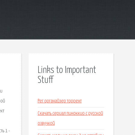
Links to Important
Stuff
 и
ной
Рег органайзер торрент
ект
Скачать сериал пиноккио с русской
озвучкой
ть 1 -