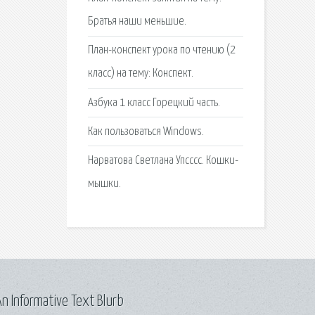
Братья наши меньшие.
План-конспект урока по чтению (2
класс) на тему: Конспект.
Азбука 1 класс Горецкий часть.
Как пользоваться Windows.
Нарватова Светлана Упсссс. Кошки-
мышки.
n Informative Text Blurb