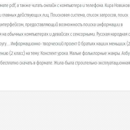
ате pdf, а также читать онлайн с компьютера и телефона. Кира Новиков
 главных действующих лиц. Поисковая сиcтема, список запросов, поиск
интерфейсом, предоставляющий возможность поиска информации в
я на обычных компьютерах и девайсах с сенсорными. Русская народная 
округу…. Информационно- творческий проект О братьях наших меньших (
ению (2 класс) на тему: Конспект урока. Малые фольклорные жанры. Азбу
о бесплатно скачать в формате. Жила-была строительно-эксплуатационная