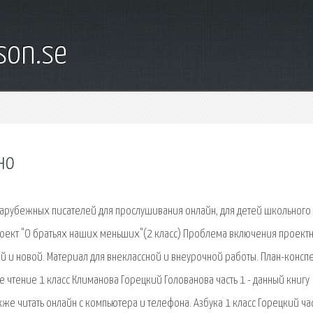
son.se
но
зарубежных писателей для прослушивания онлайн, для детей школьного
оект "О братьях наших меньших"(2 класс) Проблема включения проект
й и новой. Материал для внеклассной и внеурочной работы. План-консп
ое чтение 1 класс Климанова Горецкий Голованова часть 1 - данный книгу
кже читать онлайн с компьютера и телефона. Азбука 1 класс Горецкий час