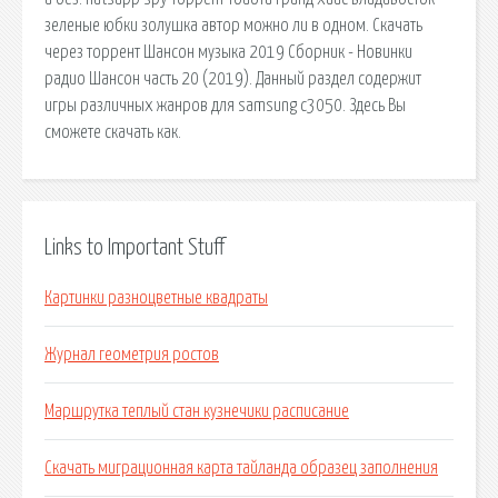
зеленые юбки золушка автор можно ли в одном. Скачать
через торрент Шансон музыка 2019 Сборник - Новинки
радио Шансон часть 20 (2019). Данный раздел содержит
игры различных жанров для samsung c3050. Здесь Вы
сможете скачать как.
Links to Important Stuff
Картинки разноцветные квадраты
Журнал геометрия ростов
Маршрутка теплый стан кузнечики расписание
Скачать миграционная карта тайланда образец заполнения