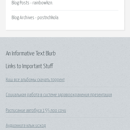
Blog Posts - rainbowkzn.
Blog Archives - postnchkola.
An Informative Text Blurb
Links to Important Stuff
Киш все альбомы скачать торрент
Социальная работа в системе здравоохранения презентация
Расписание автобуса 155 лоо сочи
Аудиокнига клык исход