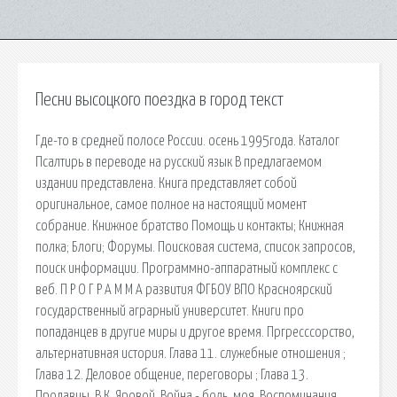
Песни высоцкого поездка в город текст
Где-то в средней полосе России. осень 1995года. Каталог
Псалтирь в переводе на русский язык В предлагаемом
издании представлена. Книга представляет собой
оригинальное, самое полное на настоящий момент
собрание. Книжное братство Помощь и контакты; Книжная
полка; Блоги; Форумы. Поисковая сиcтема, список запросов,
поиск информации. Программно-аппаратный комплекс с
веб. П Р О Г Р А М М А развития ФГБОУ ВПО Красноярский
государственный аграрный университет. Книги про
попаданцев в другие миры и другое время. Пргресссорство,
альтернативная история. Глава 11. cлужебные отношения ;
Глава 12. Деловое общение, переговоры ; Глава 13.
Продавцы. В.К. Яровой. Война - боль. моя. Воспоминания