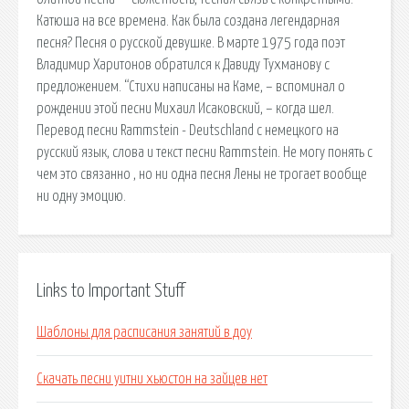
Катюша на все времена. Как была создана легендарная
песня? Песня о русской девушке. В марте 1975 года поэт
Владимир Харитонов обратился к Давиду Тухманову с
предложением. “Стихи написаны на Каме, – вспоминал о
рождении этой песни Михаил Исаковский, – когда шел.
Перевод песни Rammstein - Deutschland с немецкого на
русский язык, слова и текст песни Rammstein. Не могу понять с
чем это связанно , но ни одна песня Лены не трогает вообще
ни одну эмоцию.
Links to Important Stuff
Шаблоны для расписания занятий в доу
Скачать песни уитни хьюстон на зайцев нет