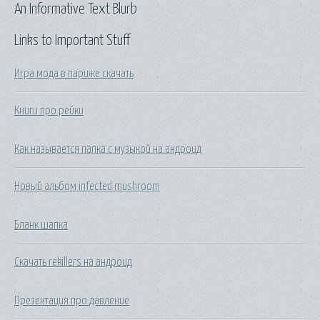
An Informative Text Blurb
Links to Important Stuff
Игра мода в париже скачать
Книги про рейки
Как называется папка с музыкой на андроид
Новый альбом infected mushroom
Бланк шапка
Скачать rekillers на андроид
Презентация про давление