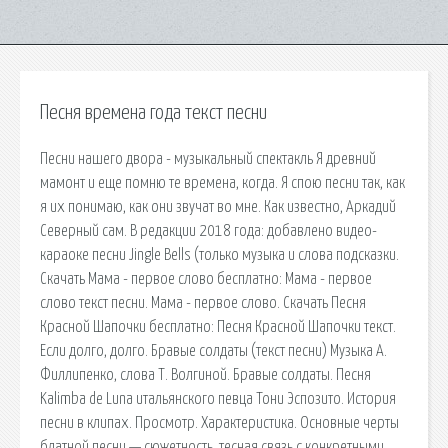
Песня времена года текст песни
Песни нашего двора - музыкальный спектакль Я древний
мамонт и еще помню те времена, когда. Я спою песни так, как
я их понимаю, как они звучат во мне. Как известно, Аркадий
Северный сам. В редакции 2018 года: добавлено видео-
караоке песни Jingle Bells (только музыка и слова подсказки.
Скачать Мама - первое слово бесплатно: Мама - первое
слово текст песни. Мама - первое слово. Скачать Песня
Красной Шапочки бесплатно: Песня Красной Шапочки текст.
Если долго, долго. Бравые солдаты (текст песни) Музыка А.
Филлипенко, слова Т. Волгиной. Бравые солдаты. Песня
Kalimba de Luna итальянского певца Тони Эспозито. История
песни в клипах. Просмотр. Характеристика. Основные черты
блатной песни — сюжетность, тесная связь с конкретными.