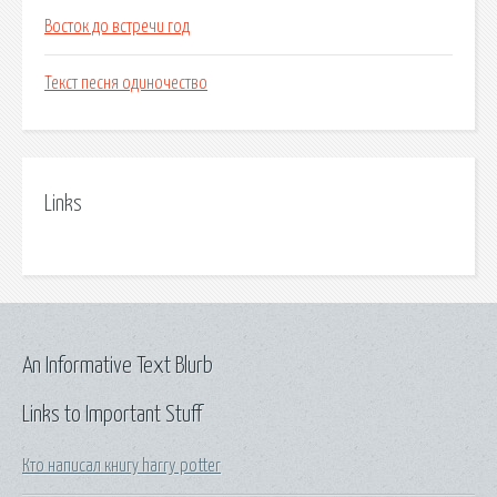
Восток до встречи год
Текст песня одиночество
Links
An Informative Text Blurb
Links to Important Stuff
Кто написал книгу harry potter