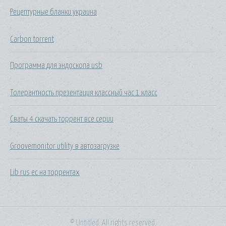
Рецептурные бланки украина
Carbon torrent
Программа для эндоскопа usb
Толерантность презентация классный час 1 класс
Сваты 4 скачать торрент все серии
Groovemonitor utility в автозагрузке
Lib rus ec на торрентах
© Untitled. All rights reserved.