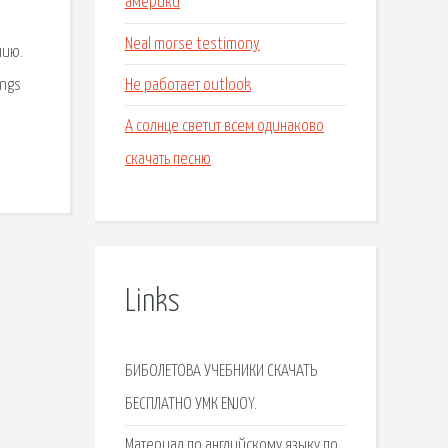
америки
Neal morse testimony
нию.
Не работает outlook
ings
А солнце светит всем одинаково
скачать песню
Links
БИБОЛЕТОВА УЧЕБНИКИ СКАЧАТЬ
БЕСПЛАТНО УМК ENJOY.
Материал по английскому языку по