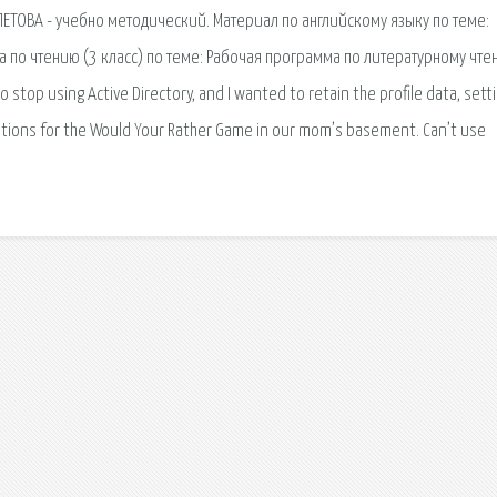
ОЛЕТОВА - учебно методический. Материал по английскому языку по теме:
а по чтению (3 класс) по теме: Рабочая программа по литературному чте
 stop using Active Directory, and I wanted to retain the profile data, sett
tions for the Would Your Rather Game in our mom’s basement. Can’t use