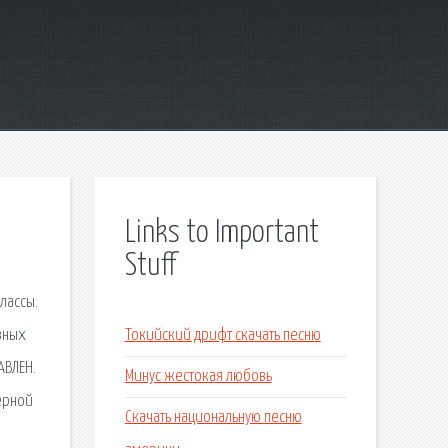
Links to Important
Stuff
лассы.
вных
Токийский дрифт скачать песню
АВЛЕН.
Минус жестокая любовь
ерной
Скачать национальную песню