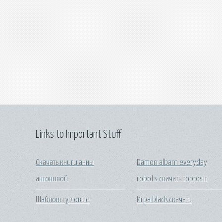
Links to Important Stuff
Скачать книги анны
Damon albarn everyday
антоновой
robots скачать торрент
Шаблоны угловые
Игра black скачать