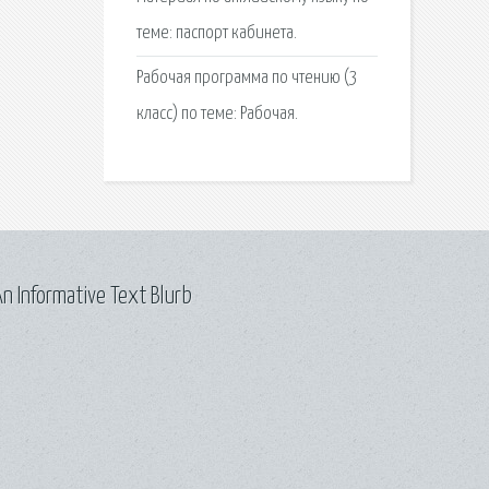
теме: паспорт кабинета.
Рабочая программа по чтению (3
класс) по теме: Рабочая.
n Informative Text Blurb