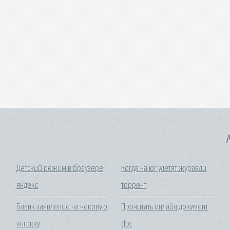
A
Детский режим в браузере
Когда на юг улетят журавли
яндекс
торрент
Бланк заявление на чековую
Прочитать онлайн документ
книжку
doc