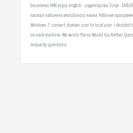
бесплатно УМК enjoy english - издательство Титул - БИБ
паспорт кабинета английского языка. Рабочая программ
Windows 7: convert domain user to local user. I decided to
on each machine. We wrote these Would You Rather Ques
Jeopardy questions