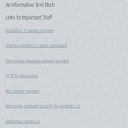
An Informative Text Blurb
Links to Important Stuff
Волейбол 2 скачать торрент
Ответы к прописи 1 класс илюхиной
Том клэнси дивизион скачать торрент
S7 876 расписание
Mac cleaner торрент
Kaspersky endpoint security for windows 10
Шаблоны скачать cs