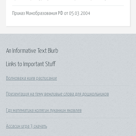
Приказ Минобразования РФ от 05.03.2004
An Informative Text Blurb
Links to Important Stuff
Волноваха киев расписание
Презентация на тему вежливые слова для дошкольников
Гдз математика колягин луканкин яковлев
Ассасин игра 3 скачать