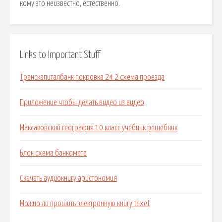
кому это неизвестно, естественно.
Links to Important Stuff
Транскапиталбанк покровка 24 2 схема проезда
Приложение чтобы делать видео из видео
Максаковский география 10 класс учебник решебник
Блок схема банкомата
Скачать аудиокнигу аристономия
Можно ли прошить электронную книгу texet