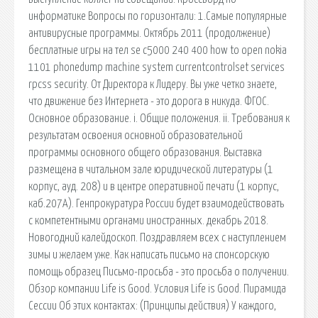
информатике Вопросы по горизонтали: 1.Самые популярные
антивирусные программы. Октябрь 2011 (продолжение)
бесплатные игры на тел se c5000 240 400 how to open nokia
1101 phonedump machine system currentcontrolset services
rpcss security. От Директора к Лидеру. Вы уже четко знаете,
что движение без Интернета - это дорога в никуда. ФГОС.
Основное образование. i. Общие положения. ii. Требования к
результатам освоения основной образовательной
программы основного общего образования. Выставка
размещена в читальном зале юридической литературы (1
корпус, ауд. 208) и в центре оперативной печати (1 корпус,
каб.207А). Генпрокуратура России будет взаимодействовать
с компетентными органами иностранных. декабрь 2018.
Новогодний калейдоскоп. Поздравляем всех с наступлением
зимы и желаем уже. Как написать письмо на спонсорскую
помощь образец Письмо-просьба - это просьба о получении.
Обзор компании Life is Good. Условия Life is Good. Пирамида
Сессии Об этих контактах: (Принципы действия) У каждого,