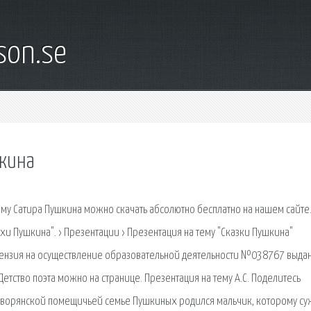
son.se
шкина
ему Сатира Пушкина можно скачать абсолютно бесплатно на нашем сайте
ихи Пушкина". › Презентации › Презентация на тему "Сказки Пушкина"
ицензия на осуществление образовательной деятельности №038767 выда
 Детство поэта можно на странице. Презентация на тему А.С. Поделитесь
в дворянской помещичьей семье Пушкиных родился мальчик, которому с