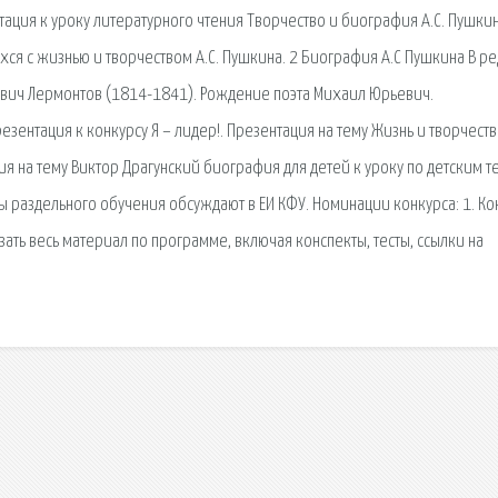
тация к уроку литературного чтения Творчество и биография А.С. Пушки
ся с жизнью и творчеством А.С. Пушкина. 2 Биография А.С Пушкина В р
ьевич Лермонтов (1814-1841). Рождение поэта Михаил Юрьевич.
зентация к конкурсу Я – лидер!. Презентация на тему Жизнь и творчество
ия на тему Виктор Драгунский биография для детей к уроку по детским т
сы раздельного обучения обсуждают в ЕИ КФУ. Номинации конкурса: 1. Ко
зать весь материал по программе, включая конспекты, тесты, ссылки на