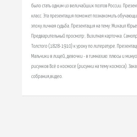
было стать одним из величайших поэтов России. Презен
класс. Эта презентация поможет познакомить обучающих
эпоху личная судьба. Презентация на тему: Михаил Юр
Предварительный просмотр:. Визитная карточка. Самопре
Толстого (1828-1910) к уроку по литературе. Презентац
Мальчики в лицей, девочки - в гимназию: плюсы и мину
рисунков Всё о космосе (рисунки на тему космоса). Зака
собрания,видео.