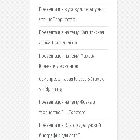
Презентация к уроку литературного
чтения Творчество.
Презентация на тему: Капитанская
дочка. Презентация.
Презентация на тему: Михаил
Юрьевич Лермонтов.
Самопрезентация Класса В Стихах -
solidgaming.
Презентация на тему Жизнь и
творчество Л.Н. Толстого.
Презентация Виктор Драгунский
биография для детей.