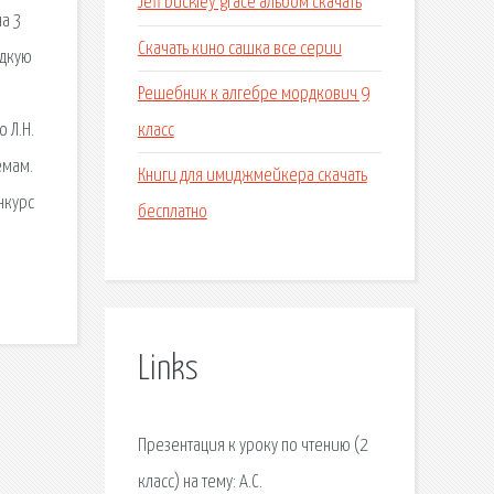
Jeff buckley grace альбом скачать
на 3
Скачать кино сашка все серии
едкую
Решебник к алгебре мордкович 9
класс
 Л.Н.
емам.
Книги для имиджмейкера скачать
нкурс
бесплатно
Links
Презентация к уроку по чтению (2
класс) на тему: А.С.