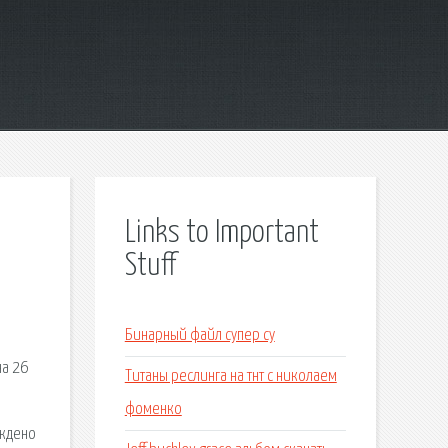
Links to Important
Stuff
.
Бинарный файл супер су
на 26
Титаны реслинга на тнт с николаем
фоменко
уждено