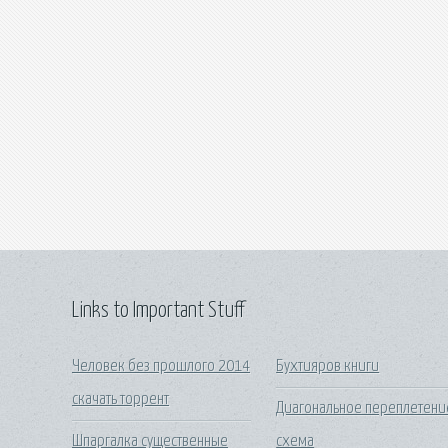
Links to Important Stuff
Человек без прошлого 2014
Бухтияров книги
скачать торрент
Диагональное переплетени
Шпаргалка существенные
схема