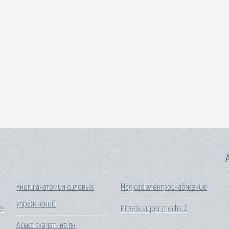
A
Книги анатомия силовых
Magicad электроснабжение
упражнений
е
Играть super mechs 2
Аська скачать на пк