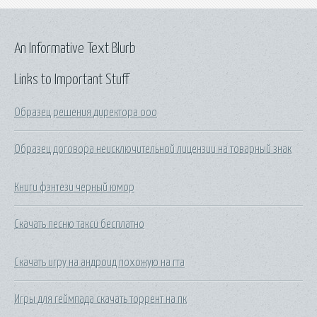
An Informative Text Blurb
Links to Important Stuff
Образец решения директора ооо
Образец договора неисключительной лицензии на товарный знак
Книги фэнтези черный юмор
Скачать песню такси бесплатно
Скачать игру на андроид похожую на гта
Игры для геймпада скачать торрент на пк