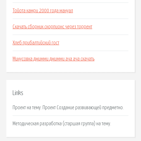
Тойота камри 2000 года мануал
Скачать сборник скорпионс через торрент
Хлеб прибалтийский гост
Минусовка джимми джимми ача ача скачать
Links
Проект на тему: Проект Создание развивающей предметно.
Методическая разработка (старшая группа) на тему.