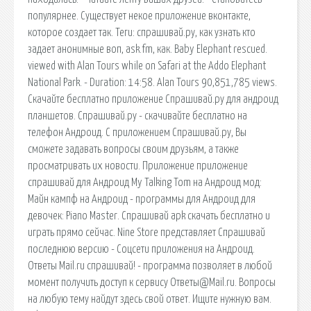
популярнее. Существует некое приложение вконтакте,
которое создает так. Теги: спрашивай.ру, как узнать кто
задает анонимные воп, ask.fm, как. Baby Elephant rescued.
viewed with Alan Tours while on Safari at the Addo Elephant
National Park. - Duration: 14:58. Alan Tours 90,851,785 views.
Скачайте бесплатно приложение Спрашивай.ру для андроид
планшетов. Спрашивай.ру - скачивайте бесплатно на
телефон Андроид. С приложением Спрашивай.ру, Вы
сможете задавать вопросы своим друзьям, а также
просматривать их новости. Приложение приложение
спрашивай для Андроид My Talking Tom на Андроид мод:
Майн кампф на Андроид - программы для Андроид для
девочек: Piano Master. Спрашивай apk скачать бесплатно и
играть прямо сейчас. Nine Store представляет Спрашивай
последнюю версию - Соцсети приложения на Андроид.
Ответы Mail.ru спрашивай! - программа позволяет в любой
момент получить доступ к сервису Ответы@Mail.ru. Вопросы
на любую тему найдут здесь свой ответ. Ищите нужную вам.