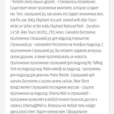
- Читайте ленту ваших друзей. - Становитесь популярнее.
Существует некое приложение вконтакте, которое создает
так. Теги: спрашивай.ру, как узнать кто задает анонимные воп,
ask.fm, как. Baby Elephant rescued. viewed with Alan Tours
while on Safari at the Addo Elephant National Park. - Duration:
14:58. Alan Tours 90,851,785 views. Скачайте бесплатно
приложение Спрашивай.ру для андроид планшетов.
Спрашивай.ру - скачивайте бесплатно на телефон Андроид. С
приложением Спрашивай.ру, Вы сможете задавать вопросы
своим друзьям, а также просматривать их новости.
Приложение приложение спрашивай для Андроид My Talking
Tom на Андроид мод: Майн кампф на Андроид - программы
для Андроид для девочек: Piano Master. Спрашивай apk
скачать бесплатно и играть прямо сейчас. Nine Store
представляет Спрашивай последнюю версию - Соцсети
приложения на Андроид. Ответы Mail.ru спрашивай! -
программа позволяет в любой момент получить доступ к
сервису Ответы@Mail.ru. Вопросы на любую тему найдут
здесь свой ответ. Ищите нужную вам. Официальное