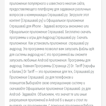
приложение популярного и известного многим сайта,
предоставляющего платформу для задавания различных
вопросов и коммуникации Спрашивай.ру. Загрузите этот
контент (Спрашивай ру) и ‎Официальное приложение
Спрашивай для iPhone - Задавай вопросы анонимно или
Официальное приложение Спрашивай. Бесплатно скачать
программы и игры для Андроид Спрашивай.ру. Скачать
приложение. Как установить приложение. спрашивай ру
андроид. Эта программа позволит вам запускать файлы apk
для системы андроид на С это программой вы сможете
запускать любимые Android приложения. Программы для
андроид. Главная Программы (Страница 2) Dr. Tariff (тарифы
и баланс) Dr Tariff — это приложение для тех, Спрашивай.ру.
Приложение Спрашивай. ру для телефонов и
планшетов.Выбирайте свою операционную систему и
скачивайте Официальное приложение Спрашивай. ру для
Android- Задавайте. Объясняем, что значат те или иные
разрешения приложений в Android 6 и выше и стоит ли
выдавать их приложениям. С помощью приложения Работа