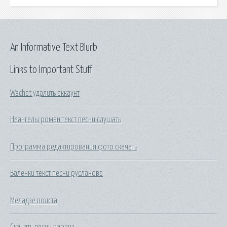
An Informative Text Blurb
Links to Important Stuff
Wechat удалить аккаунт
Неангелы роман текст песни слушать
Программа редактирования фото скачать
Валенки текст песни русланова
Меладзе полста
Скачать песни парвиз