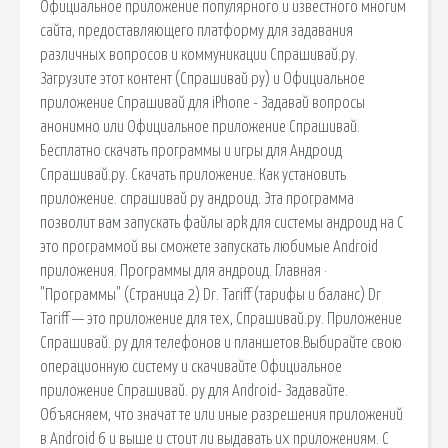
Официальное приложение популярного и известного многим
сайта, предоставляющего платформу для задавания
различных вопросов и коммуникации Спрашивай.ру.
Загрузите этот контент (Спрашивай ру) и ‎Официальное
приложение Спрашивай для iPhone - Задавай вопросы
анонимно или Официальное приложение Спрашивай.
Бесплатно скачать программы и игры для Андроид
Спрашивай.ру. Скачать приложение. Как установить
приложение. спрашивай ру андроид. Эта программа
позволит вам запускать файлы apk для системы андроид на С
это программой вы сможете запускать любимые Android
приложения. Программы для андроид. Главная ·
"Программы" (Страница 2) Dr. Tariff (тарифы и баланс) Dr
Tariff — это приложение для тех, Спрашивай.ру. Приложение
Спрашивай. ру для телефонов и планшетов.Выбирайте свою
операционную систему и скачивайте Официальное
приложение Спрашивай. ру для Android- Задавайте.
Объясняем, что значат те или иные разрешения приложений
в Android 6 и выше и стоит ли выдавать их приложениям. С