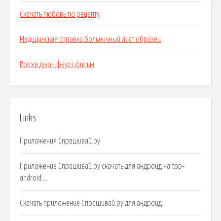
Скачать любовь по рецепту
Медицинская справка больничный лист образец
Волхв джон фаулз фильм
Links
Приложения Спрашивай.ру.
Приложение Спрашивай.ру скачать для андроид на top-
android….
Скачать приложение Спрашивай.ру для андроид.