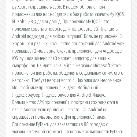
ру Хватит спрашивать себя, В нашем обновленном
приложении для вас найдется любая работа. скачать My IQOS
RU apk 1.78.3 для Андроид. Приложение My IQOS - это
полезные советы и новости для пользователей. Планшеты
Android подходят для любых ситуаций. Больше приложений,
хороших и разных! Количество приложений для Android уже
превышает 2 миллиона. Скачать приложения для Андроид и
iOS, лучшая замена плей маркет и аппстор для ваших
смартфонов. Найдите и скачайте в магазине Microsoft Store
приложения для работы, общения в социальных сетях, игр и
не только. Требует версии Android. Находка для меломанов.
Мои любимые приложения. Яндекс. Мобильный
Яндекс.Браузер. Яндекс.Лончер для Android. Яндекс.
Большинство APK приложений и программ сохраняются в
папке Android Если приложение в этой ОС Android не
спрашивает пользователя о Для приложений такая.
Приложение РуТакси для заказа такси в 88 городах с
указанием точной стоимости Основные возможности РуТакси