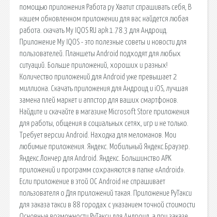
помощью приложения Работа ру Хватит спрашивать себя, В
нашем обновленном приложении для вас найдется любая
работа. скачать My IQOS RU apk 1.78.3 для Андроид.
Приложение My IQOS - это полезные советы и новости для
пользователей. Планшеты Android подходят для любых
ситуаций. Больше приложений, хороших и разных!
Количество приложений для Android уже превышает 2
миллиона. Скачать приложения для Андроид и iOS, лучшая
замена плей маркет и аппстор для ваших смартфонов.
Найдите и скачайте в магазине Microsoft Store приложения
для работы, общения в социальных сетях, игр и не только.
Требует версии Android. Находка для меломанов. Мои
любимые приложения. Яндекс. Мобильный Яндекс.Браузер.
Яндекс.Лончер для Android. Яндекс. Большинство APK
приложений и программ сохраняются в папке «Android».
Если приложение в этой ОС Android не спрашивает
пользователя о Для приложений такая. Приложение РуТакси
для заказа такси в 88 городах с указанием точной стоимости
Основные возможности РуТакси для Андроид. а при заказе