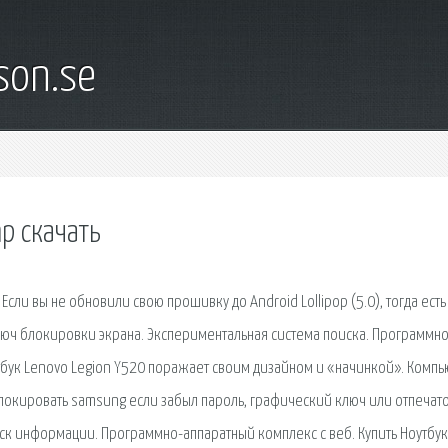
son.se
p скачать
ли вы не обновили свою прошивку до Android Lollipop (5.0), тогда есть
юч блокировки экрана. Экспериментальная система поиска. Программно
тбук Lenovo Legion Y520 поражает своим дизайном и «начинкой». Компь
блокировать samsung если забыл пароль, графический ключ или отпечат
оиск информации. Программно-аппаратный комплекс с веб. Купить Ноутбук