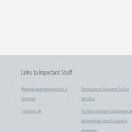
Links to Important Stuff
Мультфильм мадагаскар 2
Расписание барнаул бийск
торрент
автобус
Symbian vk
Читать краткое содержани
лермонтов герой нашего
времени