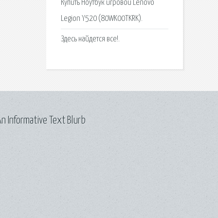
Купить Ноутбук игровой Lenovo
Legion Y520 (80WK00TKRK).
Здесь найдется все!.
n Informative Text Blurb