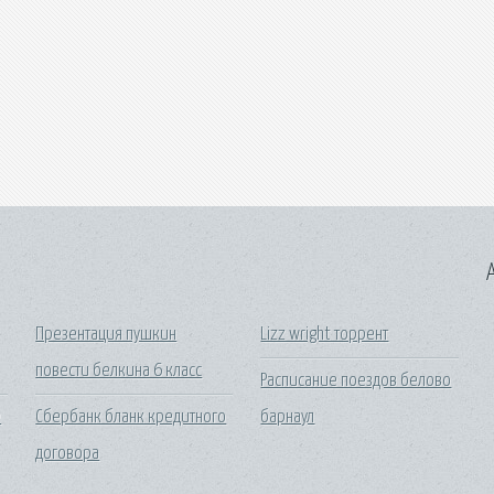
A
Презентация пушкин
Lizz wright торрент
повести белкина 6 класс
Расписание поездов белово
е
Сбербанк бланк кредитного
барнаул
договора