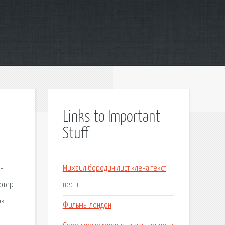
Links to Important
Stuff
-
Михаил бородин лист клена текст
ютер
песни
ок
Фильмы лондон