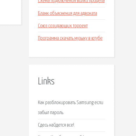
Схема подключения вилки прицепа
Бланк объяснения для адвоката
Союз созидающих торрент
Программа скачать музыку в ютубе
Links
Как разблокировать Samsung если
забыл пароль.
Сдесь найдется все!.