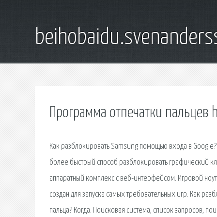
beihobaidu.svenanders
Программа отпечатки пальцев h
Как разблокировать Samsung помощью входа в Google? Ес
более быстрый способ разблокировать графический кл
аппаратный комплекс с веб-интерфейсом. Игровой ноу
создан для запуска самых требовательных игр. Как раз
пальца? Когда. Поисковая сиcтема, список запросов, п